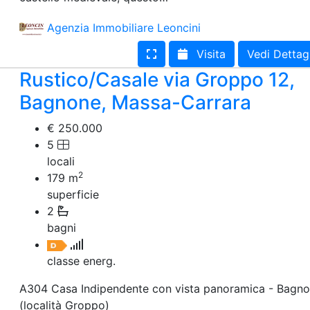
Agenzia Immobiliare Leoncini
Visita
Vedi Dettag
Rustico/Casale via Groppo 12,
Bagnone, Massa-Carrara
€ 250.000
5
locali
2
179
m
superficie
2
bagni
classe energ.
A304 Casa Indipendente con vista panoramica - Bagn
(località Groppo)