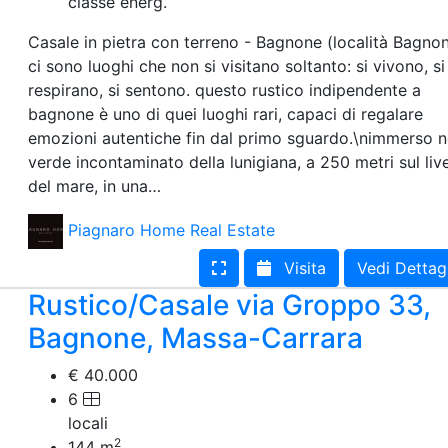
classe energ.
Casale in pietra con terreno - Bagnone (località Bagno
ci sono luoghi che non si visitano soltanto: si vivono, si
respirano, si sentono. questo rustico indipendente a
bagnone è uno di quei luoghi rari, capaci di regalare
emozioni autentiche fin dal primo sguardo.\nimmerso n
verde incontaminato della lunigiana, a 250 metri sul live
del mare, in una…
Piagnaro Home Real Estate
Visita
Vedi Dettag
Rustico/Casale via Groppo 33,
Bagnone, Massa-Carrara
€ 40.000
6
locali
2
144
m