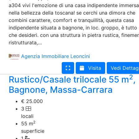
a304 vivi l'emozione di una casa indipendente immersa
nella bellezza della toscana! se cerchi una dimora che
combini carattere, comfort e tranquillità, questa casa
indipendente situata a bagnone, in loc. groppo, è tutto 
che desideri. con una struttura in pietra rustica, fineme
ristrutturata,…
Agenzia Immobiliare Leoncini
Visita
Vedi Dettag
2
Rustico/Casale trilocale 55 m
,
Bagnone, Massa-Carrara
€ 25.000
3
locali
2
55
m
superficie
1