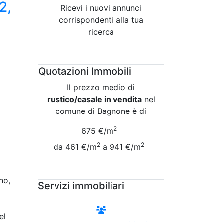
2,
Ricevi i nuovi annunci
corrispondenti alla tua
ricerca
Attiva Email-Alert
Quotazioni Immobili
Il prezzo medio di
rustico/casale in vendita
nel
comune di Bagnone è di
2
675 €/m
2
2
da 461 €/m
a 941 €/m
Vedi Tutte le Quotazioni
no,
Servizi immobiliari
el