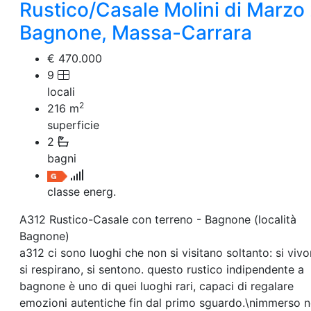
Villetta a schiera
Rustico/Casale Molini di Marzo 
Rustico/Casale
Bagnone, Massa-Carrara
Loft/Open space
Camera d'Albergo
€ 470.000
Multiproprietà
9
Palazzo/Stabile
Box/Garage
locali
Negozi e Attivita Commerciali in Vendita
2
216
m
Qualsiasi
superficie
Attività/Licenza Commerciale
2
Azienda Agricola
bagni
Bar/Ristorante
Bed & Breakfast
classe energ.
Albergo
Laboratorio Artigianale
A312 Rustico-Casale con terreno - Bagnone (località
Negozio/locale commerciale
Bagnone)
Agriturismo
Magazzini
a312 ci sono luoghi che non si visitano soltanto: si vivo
Capannoni
si respirano, si sentono. questo rustico indipendente a
Uffici
bagnone è uno di quei luoghi rari, capaci di regalare
Terreni in Vendita
emozioni autentiche fin dal primo sguardo.\nimmerso n
Qualsiasi