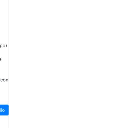
ppo)
e
o
 con
lio