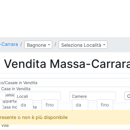
-Carrara
Bagnone
Seleziona Località
n Vendita Massa-Carrar
co/Casale in Vendita
Case in Vendita
Qualsiasi
Locali
Camere
Appartamento
Casa indipendente
Casa Semi-indipendente
resente o non è più disponibile
Attico/Mansarda
Villa