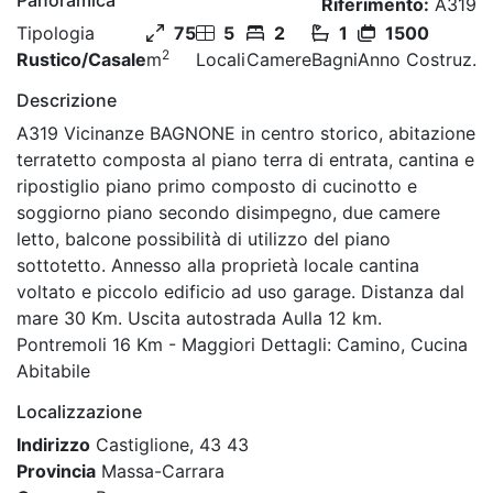
Riferimento:
A319
Tipologia
75
5
2
1
1500
2
Rustico/Casale
m
Locali
Camere
Bagni
Anno Costruz.
Descrizione
A319 Vicinanze BAGNONE in centro storico, abitazione
terratetto composta al piano terra di entrata, cantina e
ripostiglio piano primo composto di cucinotto e
soggiorno piano secondo disimpegno, due camere
letto, balcone possibilità di utilizzo del piano
sottotetto. Annesso alla proprietà locale cantina
voltato e piccolo edificio ad uso garage. Distanza dal
mare 30 Km. Uscita autostrada Aulla 12 km.
Pontremoli 16 Km - Maggiori Dettagli: Camino, Cucina
Abitabile
Localizzazione
Indirizzo
Castiglione, 43 43
Provincia
Massa-Carrara