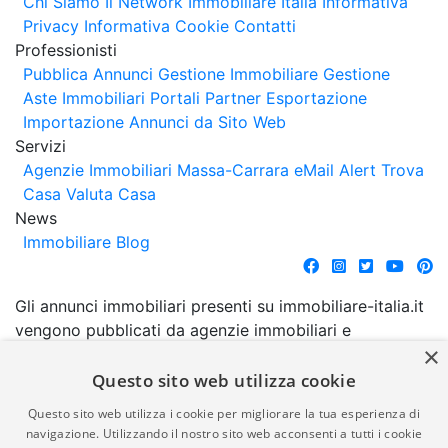
Chi Siamo
Il Network Immobiliare Italia
Informativa
Privacy
Informativa Cookie
Contatti
Professionisti
Pubblica Annunci
Gestione Immobiliare
Gestione
Aste Immobiliari
Portali Partner Esportazione
Importazione Annunci da Sito Web
Servizi
Agenzie Immobiliari Massa-Carrara
eMail Alert
Trova
Casa
Valuta Casa
News
Immobiliare Blog
Gli annunci immobiliari presenti su immobiliare-italia.it
vengono pubblicati da agenzie immobiliari e
×
costruttori. La pubblicazione degli annunci non
comporta l'approvazione o l'avallo da parte di
Questo sito web utilizza cookie
immobiliare-italia.it nè implica alcuna forma di
Questo sito web utilizza i cookie per migliorare la tua esperienza di
garanzia da parte di quest'ultima. immobiliare-italia.it
navigazione. Utilizzando il nostro sito web acconsenti a tutti i cookie