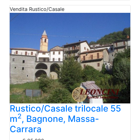
Vendita
Rustico/Casale
Rustico/Casale trilocale 55
2
m
, Bagnone, Massa-
Carrara