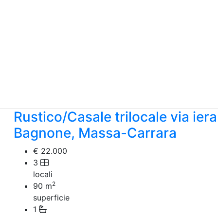
Rustico/Casale trilocale via iera
Bagnone, Massa-Carrara
€ 22.000
3
locali
2
90
m
superficie
1