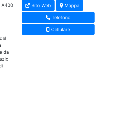
A400
Sito Web
Mappa
Telefono
Cellulare
del
a
le da
azio
di