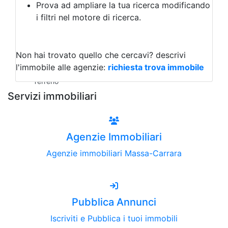
Prova ad ampliare la tua ricerca modificando
Agriturismo
i filtri nel motore di ricerca.
Magazzini
Capannoni
Uffici
Terreni all'Asta
Non hai trovato quello che cercavi?
descrivi
Qualsiasi
l'immobile alle agenzie:
richiesta trova immobile
Terreno edificabile
Terreno
Servizi immobiliari
Agenzie Immobiliari
Agenzie immobiliari Massa-Carrara
Pubblica Annunci
Iscriviti e Pubblica i tuoi immobili