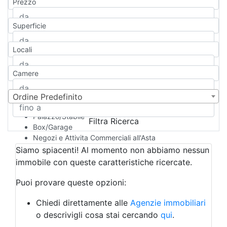
Prezzo
Appartamento
Casa indipendente
Superficie
Casa Semi-indipendente
Attico/Mansarda
Locali
Villa
Villetta a schiera
Camere
Rustico/Casale
Loft/Open space
Camera d'Albergo
Ordine Predefinito
Multiproprietà
Palazzo/Stabile
Filtra Ricerca
Box/Garage
Negozi e Attivita Commerciali all'Asta
Qualsiasi
Siamo spiacenti! Al momento non abbiamo nessun
Attività/Licenza Commerciale
immobile con queste caratteristiche ricercate.
Azienda Agricola
Bar/Ristorante
Puoi provare queste opzioni:
Bed & Breakfast
Albergo
Chiedi direttamente alle
Agenzie immobiliari
Laboratorio Artigianale
o descrivigli cosa stai cercando
qui
.
Negozio/locale commerciale