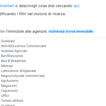
Villetta a schiera
obiliari
o descrivigli cosa stai cercando
qui
.
Rustico/Casale
Loft/Open space
ficando i filtri nel motore di ricerca.
Camera d'Albergo
Multiproprietà
Palazzo/Stabile
ivi l'immobile alle agenzie:
Box/Garage
richiesta trova immobile
Negozi e Attivita Commerciali all'Asta
Qualsiasi
Attività/Licenza Commerciale
Azienda Agricola
Bar/Ristorante
Bed & Breakfast
Albergo
Laboratorio Artigianale
Negozio/locale commerciale
Agriturismo
Magazzini
Capannoni
Uffici
Terreni all'Asta
Qualsiasi