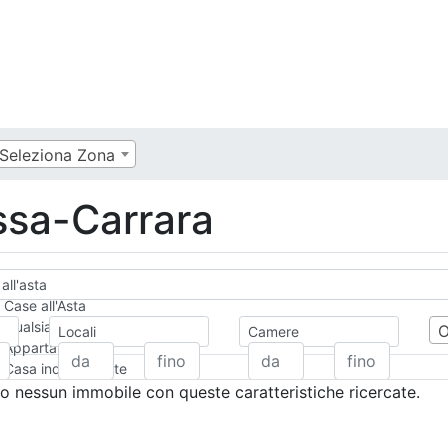
Seleziona Zona
assa-Carrara
 all'asta
Case all'Asta
Qualsiasi
Locali
Camere
Appartamento
Casa indipendente
Casa Semi-indipendente
 nessun immobile con queste caratteristiche ricercate.
Attico/Mansarda
Villa