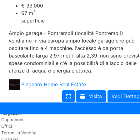
Villetta a schiera
€ 33.000
Rustico/Casale
2
67
m
Loft/Open space
superficie
Camera d'Albergo
Multiproprietà
Ampio garage - Pontremoli (località Pontremoli)
Palazzo/Stabile
vendiamo in via europa ampio locale garage che può
Box/Garage
Negozi e Attivita Commerciali in Vendita
ospitare fino a 4 macchine. l'accesso è da porta
Qualsiasi
basculante larga 2,97 metri, alta 2,39. non sono previs
Attività/Licenza Commerciale
spese condominiali e c'è la possibilità di allaccio delle
Azienda Agricola
utenze di acqua e energia elettrica.
Bar/Ristorante
Bed & Breakfast
Piagnaro Home Real Estate
Albergo
Laboratorio Artigianale
Visita
Vedi Dettag
Negozio/locale commerciale
Agriturismo
Magazzini
Capannoni
Uffici
Terreni in Vendita
Qualsiasi