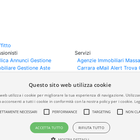
sionisti
Servizi
lica Annunci
Gestione
Agenzie Immobiliari Massa
biliare
Gestione Aste
Carrara
eMail Alert
Trova 
iliari
Portali Partner
Valuta Casa
rtazione
Importazione
Questo sito web utilizza cookie
nci da Sito Web
web utilizza i cookie per migliorare la tua esperienza di navigazione. Utilizza
 acconsenti a tutti i cookie in conformità con la nostra policy per i cookie.
Leg
are-italia.it vengono pubblicati da agenzie immobiliari e co
ETTAMENTE NECESSARI
PERFORMANCE
TARGETING
NON CLA
rte di immobiliare-italia.it nè implica alcuna forma di gar
idicità, della correttezza, della completezza, della normativa
ACCETTA TUTTO
RIFIUTA TUTTO
MOSTRA DETTAGLI