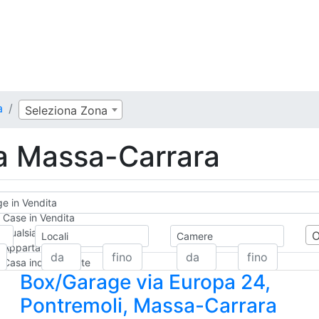
a
Seleziona Zona
a Massa-Carrara
e in Vendita
Case in Vendita
Qualsiasi
Locali
Camere
Appartamento
Casa indipendente
Box/Garage via Europa 24,
Casa Semi-indipendente
Attico/Mansarda
Pontremoli, Massa-Carrara
Villa