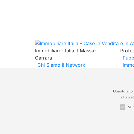
Immobiliare-Italia.it Massa-
Profes
Carrara
Pubb
Chi Siamo
Il Network
Immo
Immobiliare Italia
Informativa
Immob
Privacy
Informativa Cookie
Espo
Contatti
Annu
Questo sito 
sito web
Gli annunci immobiliari presenti su immobili
STR
non comporta l'approvazione o l'avallo da pa
italia.it quindi non è responsabile della ver
aspetto dei suddetti annunci.