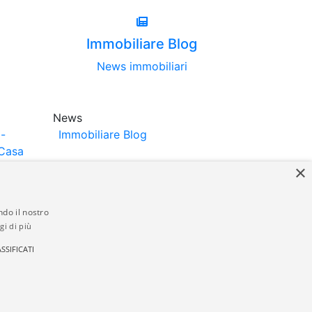
Immobiliare Blog
News immobiliari
News
-
Immobiliare Blog
Casa
×
ndo il nostro
gi di più
struttori. La pubblicazione degli annunci
SSIFICATI
anzia da parte di quest'ultima. immobiliare-
 in materia di privacy e/o di alcun altro