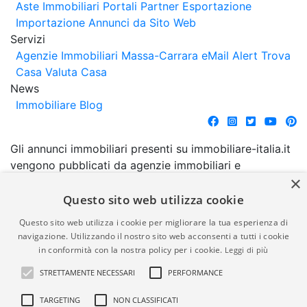
Aste Immobiliari
Portali Partner Esportazione
Importazione Annunci da Sito Web
Servizi
Agenzie Immobiliari Massa-Carrara
eMail Alert
Trova
Casa
Valuta Casa
News
Immobiliare Blog
Gli annunci immobiliari presenti su immobiliare-italia.it
vengono pubblicati da agenzie immobiliari e
×
costruttori. La pubblicazione degli annunci non
comporta l'approvazione o l'avallo da parte di
Questo sito web utilizza cookie
immobiliare-italia.it nè implica alcuna forma di
Questo sito web utilizza i cookie per migliorare la tua esperienza di
garanzia da parte di quest'ultima. immobiliare-italia.it
navigazione. Utilizzando il nostro sito web acconsenti a tutti i cookie
quindi non è responsabile della veridicità, della
in conformità con la nostra policy per i cookie.
Leggi di più
correttezza, della completezza, della normativa in
STRETTAMENTE NECESSARI
PERFORMANCE
materia di privacy e/o di alcun altro aspetto dei
suddetti annunci.
TARGETING
NON CLASSIFICATI