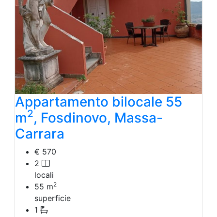
Laboratorio Artigianale
Negozio/locale commerciale
Agriturismo
Magazzini
Capannoni
Uffici
Terreni in Affitto
Qualsiasi
Terreno edificabile
Appartamento bilocale 55
Terreno
2
m
, Fosdinovo, Massa-
Carrara
€ 570
2
locali
2
55
m
superficie
1