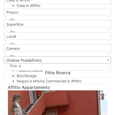
Case in Affitto
Case in Affitto
Qualsiasi
Prezzo
Appartamento
Casa indipendente
Superficie
Casa Semi-indipendente
Attico/Mansarda
Locali
Villa
Villetta a schiera
Camere
Rustico/Casale
Loft/Open space
Camera d'Albergo
Ordine Predefinito
Multiproprietà
Palazzo/Stabile
Filtra Ricerca
Box/Garage
Negozi e Attivita Commerciali in Affitto
Qualsiasi
Affitto
Appartamento
Attività/Licenza Commerciale
Azienda Agricola
Bar/Ristorante
Bed & Breakfast
Albergo