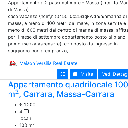
Appartamento a 2 passi dal mare - Massa (località Mar
di Massa)
casa vacanze \ncin\nit045010c25sigkwdn\n\nmarina di
massa, a meno di 100 metri dal mare, in zona servita e 
meno di 600 metri dal centro di marina di massa, affitt
per il mese di settembre appartamento posto al piano
primo (senza ascensore), composto da ingresso in
soggiorno con area pranzo,…
Maison Versilia Real Estate
Visita
Vedi Dettag
Appartamento quadrilocale 10
2
m
, Carrara, Massa-Carrara
€ 1.200
4
locali
2
100
m