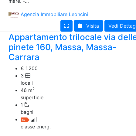
mare. -…
Terreno edificabile
Terreno
Agenzia Immobiliare Leoncini
Visita
Vedi Dettag
Appartamento trilocale via dell
pinete 160, Massa, Massa-
Carrara
€ 1.200
3
locali
2
46
m
superficie
1
bagni
classe energ.