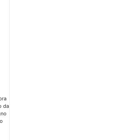
pra
o da
gno
ro