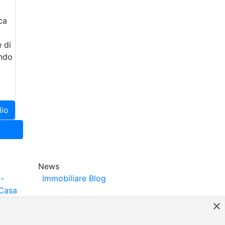
ca
 di
endo
lio
News
-
Immobiliare Blog
Casa
×