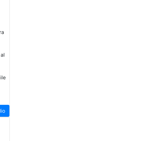
ra
al
ile
lio