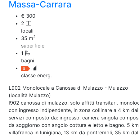
Villetta a schiera
Massa-Carrara
Rustico/Casale
Loft/Open space
€ 300
Camera d'Albergo
2
Multiproprietà
locali
Palazzo/Stabile
2
35
m
Box/Garage
superficie
Negozi e Attivita Commerciali in Affitto
1
Qualsiasi
Attività/Licenza Commerciale
bagni
Azienda Agricola
Bar/Ristorante
classe energ.
Bed & Breakfast
Albergo
L902 Monolocale a Canossa di Mulazzo - Mulazzo
Laboratorio Artigianale
(località Mulazzo)
Negozio/locale commerciale
l902 canossa di mulazzo. solo affitti transitari. monolo
Agriturismo
con ingresso indipendente, in zona collinare a 4 km dai
Magazzini
servizi composto da: ingresso, camera singola compos
Capannoni
da soggiorno con angolo cottura e letto e bagno. 5 km
Uffici
Terreni in Affitto
villafranca in lunigiana, 13 km da pontremoli, 35 km dal
Qualsiasi