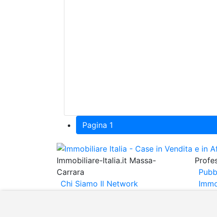
Pagina 1
Immobiliare-Italia.it Massa-
Profes
Carrara
Pubb
Chi Siamo
Il Network
Immo
Immobiliare Italia
Informativa
Immob
Privacy
Informativa Cookie
Espo