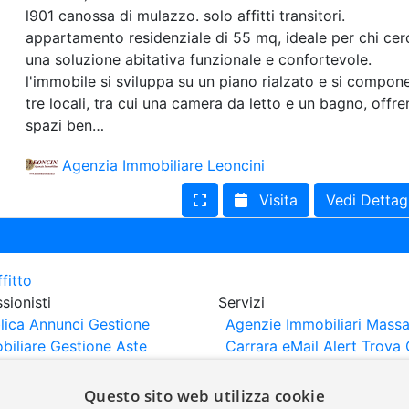
l901 canossa di mulazzo. solo affitti transitori.
appartamento residenziale di 55 mq, ideale per chi cer
una soluzione abitativa funzionale e confortevole.
l'immobile si sviluppa su un piano rialzato e si compone
tre locali, tra cui una camera da letto e un bagno, offr
spazi ben…
Agenzia Immobiliare Leoncini
Visita
Vedi Dettag
sionisti
Servizi
lica Annunci
Gestione
Agenzie Immobiliari Massa
biliare
Gestione Aste
Carrara
eMail Alert
Trova 
iliari
Portali Partner
Valuta Casa
rtazione
Importazione
Questo sito web utilizza cookie