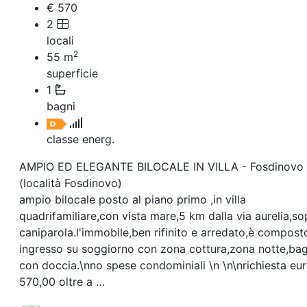
€ 570
2
locali
2
55
m
superficie
1
bagni
classe energ.
AMPIO ED ELEGANTE BILOCALE IN VILLA - Fosdinovo
(località Fosdinovo)
ampio bilocale posto al piano primo ,in villa
quadrifamiliare,con vista mare,5 km dalla via aurelia,so
caniparola.l'immobile,ben rifinito e arredato,è compost
ingresso su soggiorno con zona cottura,zona notte,ba
con doccia.\nno spese condominiali \n \n\nrichiesta eu
570,00 oltre a …