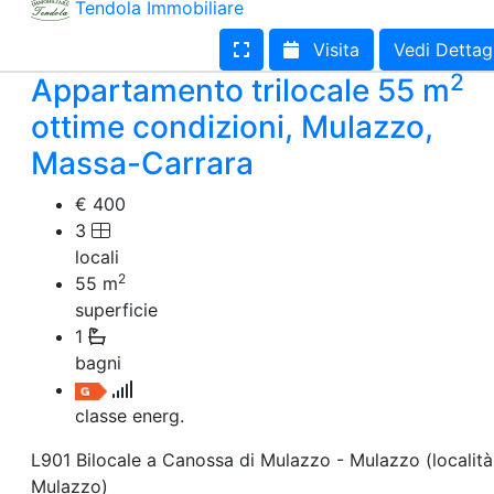
Tendola Immobiliare
Visita
Vedi Dettag
2
Appartamento trilocale 55 m
ottime condizioni, Mulazzo,
Massa-Carrara
€ 400
3
locali
2
55
m
superficie
1
bagni
classe energ.
L901 Bilocale a Canossa di Mulazzo - Mulazzo (località
Mulazzo)