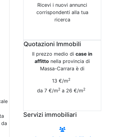
Ricevi i nuovi annunci
corrispondenti alla tua
ricerca
Attiva Email-Alert
Quotazioni Immobili
Il prezzo medio di
case in
affitto
nella provincia di
Massa-Carrara è di
2
13 €/m
2
2
da 7 €/m
a 26 €/m
cale
Vedi Tutte le Quotazioni
Servizi immobiliari
ta
 da