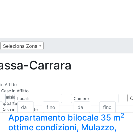
Seleziona Zona
Massa-Carrara
in Affitto
Case in Affitto
Qualsiasi
Locali
Camere
Appartamento
Casa indipendente
2
Appartamento bilocale 35 m
Casa Semi-indipendente
Attico/Mansarda
ottime condizioni, Mulazzo,
Villa