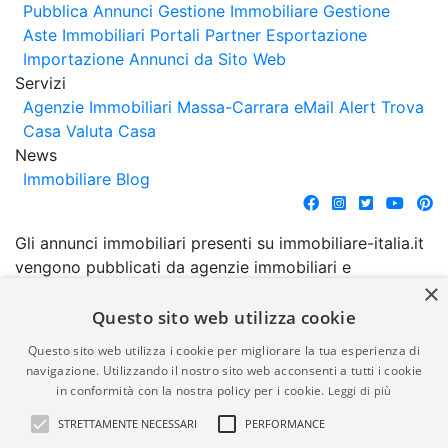
Pubblica Annunci
Gestione Immobiliare
Gestione
Aste Immobiliari
Portali Partner Esportazione
Importazione Annunci da Sito Web
Servizi
Agenzie Immobiliari Massa-Carrara
eMail Alert
Trova
Casa
Valuta Casa
News
Immobiliare Blog
Gli annunci immobiliari presenti su immobiliare-italia.it
vengono pubblicati da agenzie immobiliari e
×
costruttori. La pubblicazione degli annunci non
comporta l'approvazione o l'avallo da parte di
Questo sito web utilizza cookie
immobiliare-italia.it nè implica alcuna forma di
Questo sito web utilizza i cookie per migliorare la tua esperienza di
garanzia da parte di quest'ultima. immobiliare-italia.it
navigazione. Utilizzando il nostro sito web acconsenti a tutti i cookie
quindi non è responsabile della veridicità, della
in conformità con la nostra policy per i cookie.
Leggi di più
correttezza, della completezza, della normativa in
STRETTAMENTE NECESSARI
PERFORMANCE
materia di privacy e/o di alcun altro aspetto dei