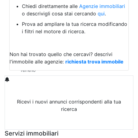
Albergo
Chiedi direttamente alle
Agenzie immobiliari
Laboratorio Artigianale
o descrivigli cosa stai cercando
qui
.
Negozio/locale commerciale
Prova ad ampliare la tua ricerca modificando
Agriturismo
i filtri nel motore di ricerca.
Magazzini
Capannoni
Uffici
Terreni in Affitto
Non hai trovato quello che cercavi?
descrivi
Qualsiasi
l'immobile alle agenzie:
richiesta trova immobile
Terreno edificabile
Terreno
Ricevi i nuovi annunci corrispondenti alla tua
ricerca
Attiva Email-Alert
Servizi immobiliari