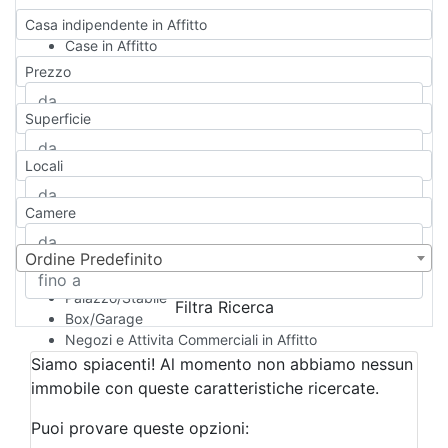
Casa indipendente in Affitto
Case in Affitto
Qualsiasi
Prezzo
Appartamento
Casa indipendente
Superficie
Casa Semi-indipendente
Attico/Mansarda
Locali
Villa
Villetta a schiera
Camere
Rustico/Casale
Loft/Open space
Camera d'Albergo
Ordine Predefinito
Multiproprietà
Palazzo/Stabile
Filtra Ricerca
Box/Garage
Negozi e Attivita Commerciali in Affitto
Qualsiasi
Siamo spiacenti! Al momento non abbiamo nessun
Attività/Licenza Commerciale
immobile con queste caratteristiche ricercate.
Azienda Agricola
Bar/Ristorante
Puoi provare queste opzioni:
Bed & Breakfast