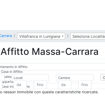
Carrara
Villafranca in Lunigiana
Seleziona Località
Affitto Massa-Carrara
tamento in Affitto
Case in Affitto
Qualsiasi
Locali
Camere
Appartamento
Casa indipendente
Casa Semi-indipendente
 nessun immobile con queste caratteristiche ricercate.
Attico/Mansarda
Villa