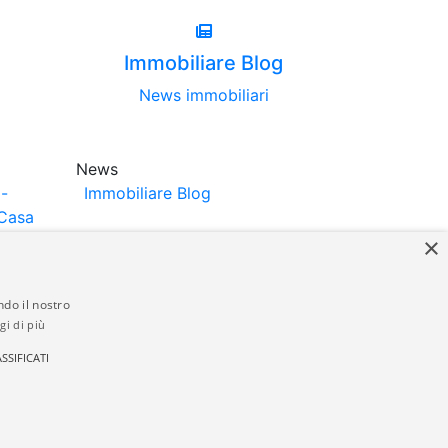
Immobiliare Blog
News immobiliari
News
-
Immobiliare Blog
Casa
×
ndo il nostro
gi di più
struttori. La pubblicazione degli annunci
SSIFICATI
anzia da parte di quest'ultima. immobiliare-
 in materia di privacy e/o di alcun altro