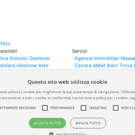
sionisti
Servizi
lica Annunci
Gestione
Agenzie Immobiliari Massa
biliare
Gestione Aste
Carrara
eMail Alert
Trova 
iliari
Portali Partner
Valuta Casa
rtazione
Importazione
Questo sito web utilizza cookie
nci da Sito Web
web utilizza i cookie per migliorare la tua esperienza di navigazione. Utilizza
 acconsenti a tutti i cookie in conformità con la nostra policy per i cookie.
Leg
are-italia.it vengono pubblicati da agenzie immobiliari e co
ETTAMENTE NECESSARI
PERFORMANCE
TARGETING
NON CLA
rte di immobiliare-italia.it nè implica alcuna forma di gar
idicità, della correttezza, della completezza, della normativa
ACCETTA TUTTO
RIFIUTA TUTTO
MOSTRA DETTAGLI