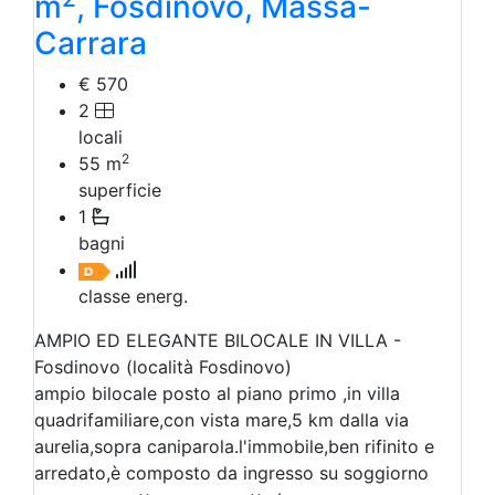
m
, Fosdinovo, Massa-
Carrara
€ 570
2
locali
2
55
m
superficie
1
bagni
classe energ.
AMPIO ED ELEGANTE BILOCALE IN VILLA -
Fosdinovo (località Fosdinovo)
ampio bilocale posto al piano primo ,in villa
quadrifamiliare,con vista mare,5 km dalla via
aurelia,sopra caniparola.l'immobile,ben rifinito e
arredato,è composto da ingresso su soggiorno