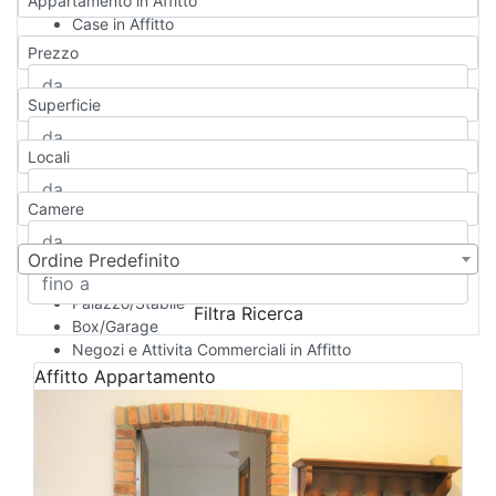
Appartamento in Affitto
Case in Affitto
Qualsiasi
Prezzo
Appartamento
Casa indipendente
Superficie
Casa Semi-indipendente
Attico/Mansarda
Locali
Villa
Villetta a schiera
Camere
Rustico/Casale
Loft/Open space
Camera d'Albergo
Ordine Predefinito
Multiproprietà
Palazzo/Stabile
Filtra Ricerca
Box/Garage
Negozi e Attivita Commerciali in Affitto
Qualsiasi
Affitto
Appartamento
Attività/Licenza Commerciale
Azienda Agricola
Bar/Ristorante
Bed & Breakfast
Albergo