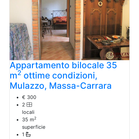
Laboratorio Artigianale
Negozio/locale commerciale
Agriturismo
Magazzini
Capannoni
Uffici
Terreni in Affitto
Qualsiasi
Terreno edificabile
Appartamento bilocale 35
Terreno
2
m
ottime condizioni,
Mulazzo, Massa-Carrara
€ 300
2
locali
2
35
m
superficie
1