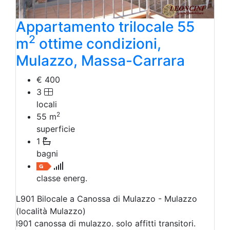
Appartamento trilocale 55
2
m
ottime condizioni,
Mulazzo, Massa-Carrara
€ 400
3
locali
2
55
m
superficie
1
bagni
classe energ.
L901 Bilocale a Canossa di Mulazzo - Mulazzo
(località Mulazzo)
l901 canossa di mulazzo. solo affitti transitori.