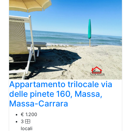
Appartamento trilocale via
delle pinete 160, Massa,
Massa-Carrara
€ 1.200
3
locali