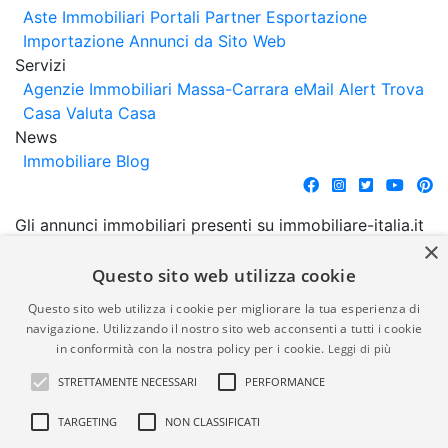
Aste Immobiliari
Portali Partner Esportazione
Importazione Annunci da Sito Web
Servizi
Agenzie Immobiliari Massa-Carrara
eMail Alert
Trova
Casa
Valuta Casa
News
Immobiliare Blog
Gli annunci immobiliari presenti su immobiliare-italia.it
×
vengono pubblicati da agenzie immobiliari e
costruttori. La pubblicazione degli annunci non
Questo sito web utilizza cookie
comporta l'approvazione o l'avallo da parte di
Questo sito web utilizza i cookie per migliorare la tua esperienza di
immobiliare-italia.it nè implica alcuna forma di
navigazione. Utilizzando il nostro sito web acconsenti a tutti i cookie
garanzia da parte di quest'ultima. immobiliare-italia.it
in conformità con la nostra policy per i cookie.
Leggi di più
quindi non è responsabile della veridicità, della
STRETTAMENTE NECESSARI
PERFORMANCE
correttezza, della completezza, della normativa in
materia di privacy e/o di alcun altro aspetto dei
TARGETING
NON CLASSIFICATI
suddetti annunci.