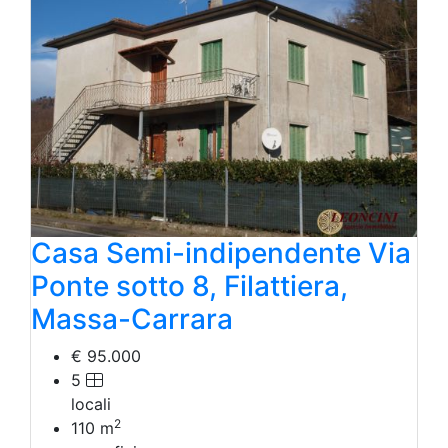
Casa Semi-indipendente Via
Ponte sotto 8, Filattiera,
Massa-Carrara
€ 95.000
5
locali
2
110
m