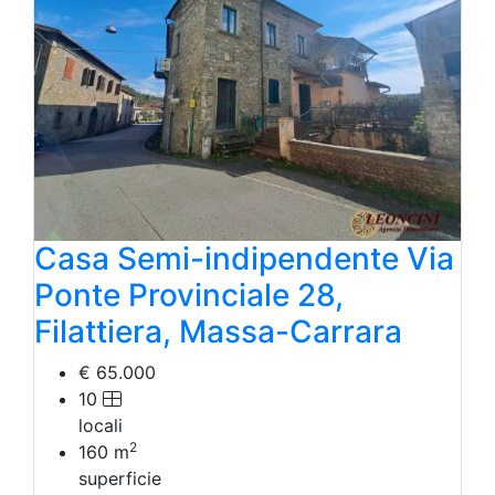
Casa Semi-indipendente Via
Ponte Provinciale 28,
Filattiera, Massa-Carrara
€ 65.000
10
locali
2
160
m
superficie