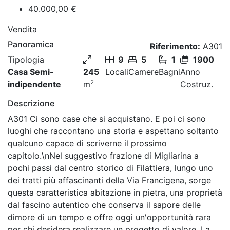
40.000,00 €
Vendita
Panoramica
Riferimento:
A301
Tipologia
9
5
1
1900
Casa Semi-
245
Locali
Camere
Bagni
Anno
2
indipendente
m
Costruz.
Descrizione
A301 Ci sono case che si acquistano. E poi ci sono
luoghi che raccontano una storia e aspettano soltanto
qualcuno capace di scriverne il prossimo
capitolo.\nNel suggestivo frazione di Migliarina a
pochi passi dal centro storico di Filattiera, lungo uno
dei tratti più affascinanti della Via Francigena, sorge
questa caratteristica abitazione in pietra, una proprietà
dal fascino autentico che conserva il sapore delle
dimore di un tempo e offre oggi un'opportunità rara
per chi desidera realizzare un progetto di valore. La