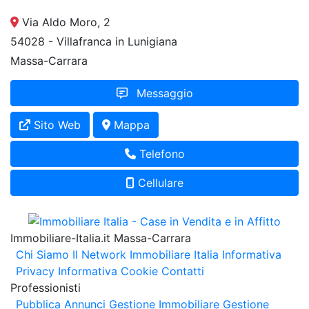
Via Aldo Moro, 2
54028 - Villafranca in Lunigiana
Massa-Carrara
Messaggio
Sito Web
Mappa
Telefono
Cellulare
Immobiliare-Italia.it Massa-Carrara
Chi Siamo
Il Network Immobiliare Italia
Informativa
Privacy
Informativa Cookie
Contatti
Professionisti
Pubblica Annunci
Gestione Immobiliare
Gestione