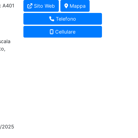
:
A401
Sito Web
Mappa
Telefono
Cellulare
scala
to,
8/2025