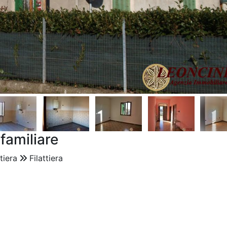
familiare
ttiera
Filattiera