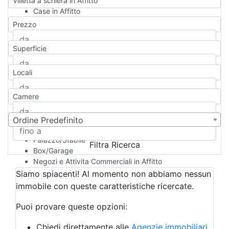
Villetta a schiera in Affitto
Case in Affitto
Qualsiasi
Prezzo
Appartamento
Casa indipendente
Superficie
Casa Semi-indipendente
Attico/Mansarda
Locali
Villa
Villetta a schiera
Camere
Rustico/Casale
Loft/Open space
Camera d'Albergo
Ordine Predefinito
Multiproprietà
Palazzo/Stabile
Filtra Ricerca
Box/Garage
Negozi e Attivita Commerciali in Affitto
Qualsiasi
Siamo spiacenti! Al momento non abbiamo nessun
Attività/Licenza Commerciale
immobile con queste caratteristiche ricercate.
Azienda Agricola
Bar/Ristorante
Puoi provare queste opzioni:
Bed & Breakfast
Albergo
Chiedi direttamente alle
Agenzie immobiliari