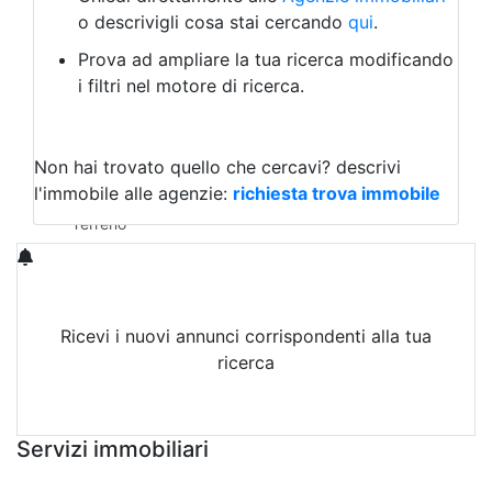
Laboratorio Artigianale
o descrivigli cosa stai cercando
qui
.
Negozio/locale commerciale
Prova ad ampliare la tua ricerca modificando
Agriturismo
i filtri nel motore di ricerca.
Magazzini
Capannoni
Uffici
Terreni in Affitto
Non hai trovato quello che cercavi?
descrivi
Qualsiasi
l'immobile alle agenzie:
richiesta trova immobile
Terreno edificabile
Terreno
Ricevi i nuovi annunci corrispondenti alla tua
ricerca
Attiva Email-Alert
Servizi immobiliari