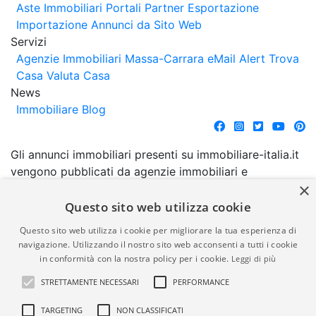
Aste Immobiliari
Portali Partner Esportazione
Importazione Annunci da Sito Web
Servizi
Agenzie Immobiliari Massa-Carrara
eMail Alert
Trova
Casa
Valuta Casa
News
Immobiliare Blog
Gli annunci immobiliari presenti su immobiliare-italia.it
vengono pubblicati da agenzie immobiliari e
×
costruttori. La pubblicazione degli annunci non
comporta l'approvazione o l'avallo da parte di
Questo sito web utilizza cookie
immobiliare-italia.it nè implica alcuna forma di
Questo sito web utilizza i cookie per migliorare la tua esperienza di
garanzia da parte di quest'ultima. immobiliare-italia.it
navigazione. Utilizzando il nostro sito web acconsenti a tutti i cookie
quindi non è responsabile della veridicità, della
in conformità con la nostra policy per i cookie.
Leggi di più
correttezza, della completezza, della normativa in
STRETTAMENTE NECESSARI
PERFORMANCE
materia di privacy e/o di alcun altro aspetto dei
suddetti annunci.
TARGETING
NON CLASSIFICATI