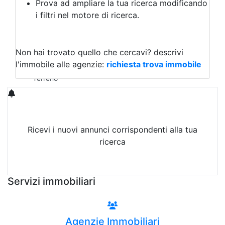
Prova ad ampliare la tua ricerca modificando
Agriturismo
i filtri nel motore di ricerca.
Magazzini
Capannoni
Uffici
Terreni in Vendita
Non hai trovato quello che cercavi?
descrivi
Qualsiasi
l'immobile alle agenzie:
richiesta trova immobile
Terreno edificabile
Terreno
Ricevi i nuovi annunci corrispondenti alla tua
ricerca
Attiva Email-Alert
Servizi immobiliari
Agenzie Immobiliari