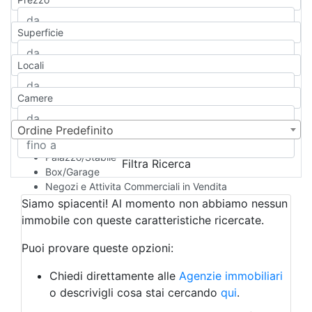
Appartamento
Casa indipendente
Superficie
Casa Semi-indipendente
Attico/Mansarda
Locali
Villa
Villetta a schiera
Camere
Rustico/Casale
Loft/Open space
Camera d'Albergo
Ordine Predefinito
Multiproprietà
Palazzo/Stabile
Filtra Ricerca
Box/Garage
Negozi e Attivita Commerciali in Vendita
Qualsiasi
Siamo spiacenti! Al momento non abbiamo nessun
Attività/Licenza Commerciale
immobile con queste caratteristiche ricercate.
Azienda Agricola
Bar/Ristorante
Puoi provare queste opzioni:
Bed & Breakfast
Albergo
Chiedi direttamente alle
Agenzie immobiliari
Laboratorio Artigianale
o descrivigli cosa stai cercando
qui
.
Negozio/locale commerciale