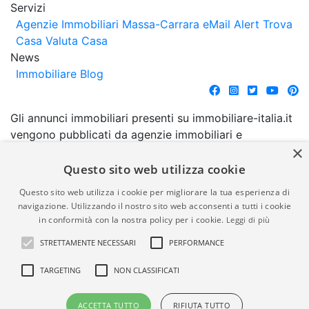
Servizi
Agenzie Immobiliari Massa-Carrara
eMail Alert
Trova
Casa
Valuta Casa
News
Immobiliare Blog
Gli annunci immobiliari presenti su immobiliare-italia.it
vengono pubblicati da agenzie immobiliari e
×
costruttori. La pubblicazione degli annunci non
comporta l'approvazione o l'avallo da parte di
Questo sito web utilizza cookie
immobiliare-italia.it nè implica alcuna forma di
Questo sito web utilizza i cookie per migliorare la tua esperienza di
garanzia da parte di quest'ultima. immobiliare-italia.it
navigazione. Utilizzando il nostro sito web acconsenti a tutti i cookie
quindi non è responsabile della veridicità, della
in conformità con la nostra policy per i cookie.
Leggi di più
correttezza, della completezza, della normativa in
STRETTAMENTE NECESSARI
PERFORMANCE
materia di privacy e/o di alcun altro aspetto dei
suddetti annunci.
TARGETING
NON CLASSIFICATI
© Copyright 2007 - 2026
Powered by
ACCETTA TUTTO
RIFIUTA TUTTO