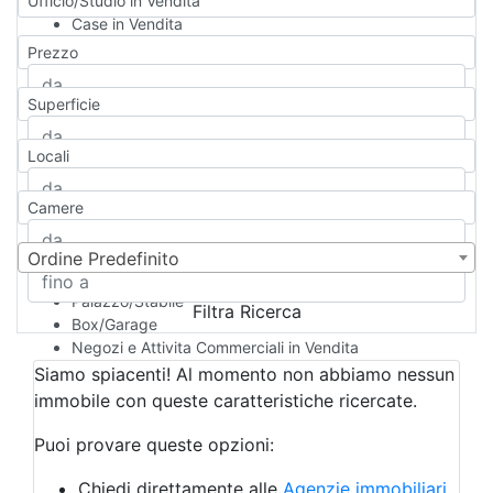
Ufficio/Studio in Vendita
Case in Vendita
Qualsiasi
Prezzo
Appartamento
Casa indipendente
Superficie
Casa Semi-indipendente
Attico/Mansarda
Locali
Villa
Villetta a schiera
Camere
Rustico/Casale
Loft/Open space
Camera d'Albergo
Ordine Predefinito
Multiproprietà
Palazzo/Stabile
Filtra Ricerca
Box/Garage
Negozi e Attivita Commerciali in Vendita
Qualsiasi
Siamo spiacenti! Al momento non abbiamo nessun
Attività/Licenza Commerciale
immobile con queste caratteristiche ricercate.
Azienda Agricola
Bar/Ristorante
Puoi provare queste opzioni:
Bed & Breakfast
Albergo
Chiedi direttamente alle
Agenzie immobiliari