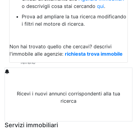
Laboratorio Artigianale
o descrivigli cosa stai cercando
qui
.
Negozio/locale commerciale
Prova ad ampliare la tua ricerca modificando
Agriturismo
i filtri nel motore di ricerca.
Magazzini
Capannoni
Uffici
Terreni in Vendita
Non hai trovato quello che cercavi?
descrivi
Qualsiasi
l'immobile alle agenzie:
richiesta trova immobile
Terreno edificabile
Terreno
Ricevi i nuovi annunci corrispondenti alla tua
ricerca
Attiva Email-Alert
Servizi immobiliari