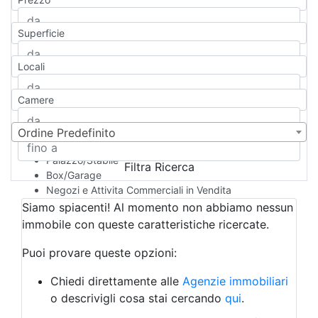
Appartamento
Casa indipendente
Superficie
Casa Semi-indipendente
Attico/Mansarda
Locali
Villa
Villetta a schiera
Camere
Rustico/Casale
Loft/Open space
Camera d'Albergo
Ordine Predefinito
Multiproprietà
Palazzo/Stabile
Filtra Ricerca
Box/Garage
Negozi e Attivita Commerciali in Vendita
Qualsiasi
Siamo spiacenti! Al momento non abbiamo nessun
Attività/Licenza Commerciale
immobile con queste caratteristiche ricercate.
Azienda Agricola
Bar/Ristorante
Puoi provare queste opzioni:
Bed & Breakfast
Albergo
Chiedi direttamente alle
Agenzie immobiliari
Laboratorio Artigianale
o descrivigli cosa stai cercando
qui
.
Negozio/locale commerciale