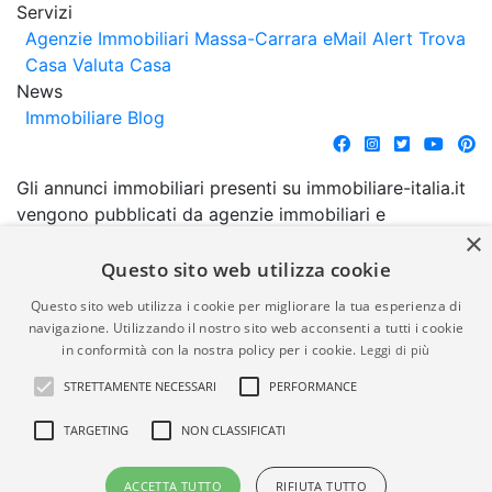
Servizi
Agenzie Immobiliari Massa-Carrara
eMail Alert
Trova
Casa
Valuta Casa
News
Immobiliare Blog
Gli annunci immobiliari presenti su immobiliare-italia.it
vengono pubblicati da agenzie immobiliari e
×
costruttori. La pubblicazione degli annunci non
comporta l'approvazione o l'avallo da parte di
Questo sito web utilizza cookie
immobiliare-italia.it nè implica alcuna forma di
Questo sito web utilizza i cookie per migliorare la tua esperienza di
garanzia da parte di quest'ultima. immobiliare-italia.it
navigazione. Utilizzando il nostro sito web acconsenti a tutti i cookie
quindi non è responsabile della veridicità, della
in conformità con la nostra policy per i cookie.
Leggi di più
correttezza, della completezza, della normativa in
STRETTAMENTE NECESSARI
PERFORMANCE
materia di privacy e/o di alcun altro aspetto dei
suddetti annunci.
TARGETING
NON CLASSIFICATI
© Copyright 2007 - 2026
Powered by
ACCETTA TUTTO
RIFIUTA TUTTO