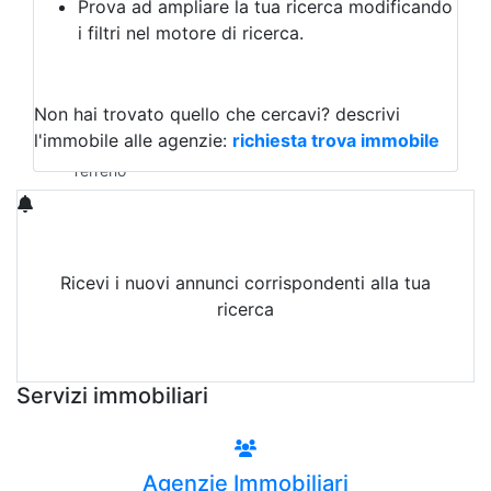
Prova ad ampliare la tua ricerca modificando
Agriturismo
i filtri nel motore di ricerca.
Magazzini
Capannoni
Uffici
Terreni in Vendita
Non hai trovato quello che cercavi?
descrivi
Qualsiasi
l'immobile alle agenzie:
richiesta trova immobile
Terreno edificabile
Terreno
Ricevi i nuovi annunci corrispondenti alla tua
ricerca
Attiva Email-Alert
Servizi immobiliari
Agenzie Immobiliari