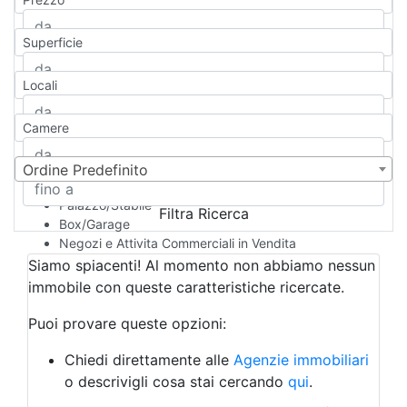
Appartamento
Casa indipendente
Superficie
Casa Semi-indipendente
Attico/Mansarda
Locali
Villa
Villetta a schiera
Camere
Rustico/Casale
Loft/Open space
Camera d'Albergo
Ordine Predefinito
Multiproprietà
Palazzo/Stabile
Filtra Ricerca
Box/Garage
Negozi e Attivita Commerciali in Vendita
Qualsiasi
Siamo spiacenti! Al momento non abbiamo nessun
Attività/Licenza Commerciale
immobile con queste caratteristiche ricercate.
Azienda Agricola
Bar/Ristorante
Puoi provare queste opzioni:
Bed & Breakfast
Albergo
Chiedi direttamente alle
Agenzie immobiliari
Laboratorio Artigianale
o descrivigli cosa stai cercando
qui
.
Negozio/locale commerciale