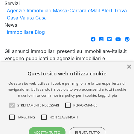
Servizi
Agenzie Immobiliari Massa-Carrara
eMail Alert
Trova
Casa
Valuta Casa
News
Immobiliare Blog
Gli annunci immobiliari presenti su immobiliare-italia.it
vengono pubblicati da agenzie immobiliari e
×
costruttori. La pubblicazione degli annunci non
comporta l'approvazione o l'avallo da parte di
Questo sito web utilizza cookie
immobiliare-italia.it nè implica alcuna forma di
Questo sito web utilizza i cookie per migliorare la tua esperienza di
garanzia da parte di quest'ultima. immobiliare-italia.it
navigazione. Utilizzando il nostro sito web acconsenti a tutti i cookie
quindi non è responsabile della veridicità, della
in conformità con la nostra policy per i cookie.
Leggi di più
correttezza, della completezza, della normativa in
STRETTAMENTE NECESSARI
PERFORMANCE
materia di privacy e/o di alcun altro aspetto dei
suddetti annunci.
TARGETING
NON CLASSIFICATI
© Copyright 2007 - 2026
Powered by
ACCETTA TUTTO
RIFIUTA TUTTO