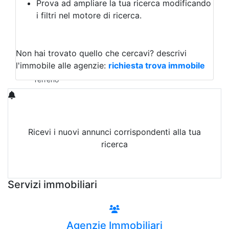
Prova ad ampliare la tua ricerca modificando
Agriturismo
i filtri nel motore di ricerca.
Magazzini
Capannoni
Uffici
Terreni in Vendita
Non hai trovato quello che cercavi?
descrivi
Qualsiasi
l'immobile alle agenzie:
richiesta trova immobile
Terreno edificabile
Terreno
Ricevi i nuovi annunci corrispondenti alla tua
ricerca
Attiva Email-Alert
Servizi immobiliari
Agenzie Immobiliari