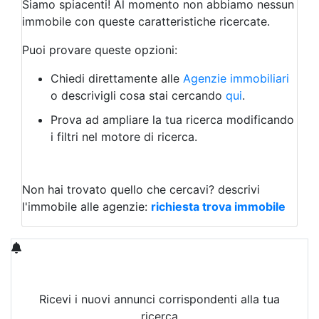
Siamo spiacenti! Al momento non abbiamo nessun
Albergo
immobile con queste caratteristiche ricercate.
Laboratorio Artigianale
Negozio/locale commerciale
Puoi provare queste opzioni:
Agriturismo
Magazzini
Chiedi direttamente alle
Agenzie immobiliari
Capannoni
o descrivigli cosa stai cercando
qui
.
Uffici
Terreni in Vendita
Prova ad ampliare la tua ricerca modificando
Qualsiasi
i filtri nel motore di ricerca.
Terreno edificabile
Terreno
Non hai trovato quello che cercavi?
descrivi
l'immobile alle agenzie:
richiesta trova immobile
Ricevi i nuovi annunci corrispondenti alla tua
ricerca