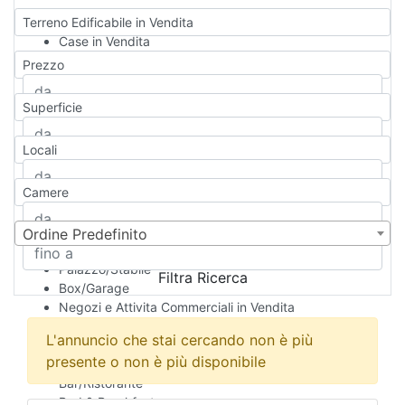
Terreno Edificabile in Vendita
Case in Vendita
Qualsiasi
Prezzo
Appartamento
Casa indipendente
Superficie
Casa Semi-indipendente
Attico/Mansarda
Locali
Villa
Villetta a schiera
Camere
Rustico/Casale
Loft/Open space
Camera d'Albergo
Ordine Predefinito
Multiproprietà
Palazzo/Stabile
Filtra Ricerca
Box/Garage
Negozi e Attivita Commerciali in Vendita
Qualsiasi
L'annuncio che stai cercando non è più
Attività/Licenza Commerciale
presente o non è più disponibile
Azienda Agricola
Bar/Ristorante
Bed & Breakfast