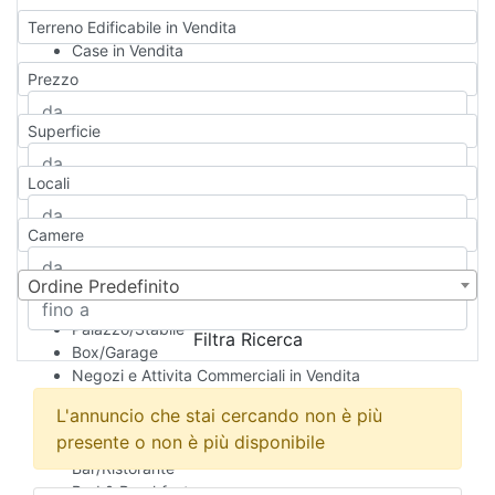
Terreno Edificabile in Vendita
Case in Vendita
Qualsiasi
Prezzo
Appartamento
Casa indipendente
Superficie
Casa Semi-indipendente
Attico/Mansarda
Locali
Villa
Villetta a schiera
Camere
Rustico/Casale
Loft/Open space
Camera d'Albergo
Ordine Predefinito
Multiproprietà
Palazzo/Stabile
Filtra Ricerca
Box/Garage
Negozi e Attivita Commerciali in Vendita
Qualsiasi
L'annuncio che stai cercando non è più
Attività/Licenza Commerciale
presente o non è più disponibile
Azienda Agricola
Bar/Ristorante
Bed & Breakfast