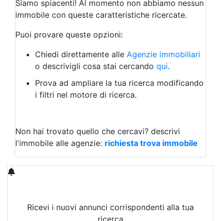
Siamo spiacenti! Al momento non abbiamo nessun
Albergo
immobile con queste caratteristiche ricercate.
Laboratorio Artigianale
Negozio/locale commerciale
Puoi provare queste opzioni:
Agriturismo
Magazzini
Chiedi direttamente alle
Agenzie immobiliari
Capannoni
o descrivigli cosa stai cercando
qui
.
Uffici
Terreni in Vendita
Prova ad ampliare la tua ricerca modificando
Qualsiasi
i filtri nel motore di ricerca.
Terreno edificabile
Terreno
Non hai trovato quello che cercavi?
descrivi
l'immobile alle agenzie:
richiesta trova immobile
Ricevi i nuovi annunci corrispondenti alla tua
ricerca