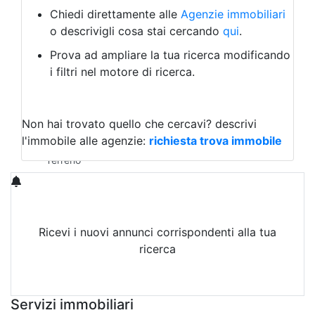
Albergo
Chiedi direttamente alle
Agenzie immobiliari
Laboratorio Artigianale
o descrivigli cosa stai cercando
qui
.
Negozio/locale commerciale
Prova ad ampliare la tua ricerca modificando
Agriturismo
i filtri nel motore di ricerca.
Magazzini
Capannoni
Uffici
Terreni in Affitto
Non hai trovato quello che cercavi?
descrivi
Qualsiasi
l'immobile alle agenzie:
richiesta trova immobile
Terreno edificabile
Terreno
Ricevi i nuovi annunci corrispondenti alla tua
ricerca
Attiva Email-Alert
Servizi immobiliari