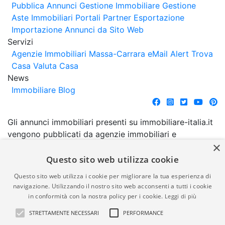
Pubblica Annunci
Gestione Immobiliare
Gestione
Aste Immobiliari
Portali Partner Esportazione
Importazione Annunci da Sito Web
Servizi
Agenzie Immobiliari Massa-Carrara
eMail Alert
Trova
Casa
Valuta Casa
News
Immobiliare Blog
Gli annunci immobiliari presenti su immobiliare-italia.it
vengono pubblicati da agenzie immobiliari e
×
costruttori. La pubblicazione degli annunci non
comporta l'approvazione o l'avallo da parte di
Questo sito web utilizza cookie
immobiliare-italia.it nè implica alcuna forma di
Questo sito web utilizza i cookie per migliorare la tua esperienza di
garanzia da parte di quest'ultima. immobiliare-italia.it
navigazione. Utilizzando il nostro sito web acconsenti a tutti i cookie
quindi non è responsabile della veridicità, della
in conformità con la nostra policy per i cookie.
Leggi di più
correttezza, della completezza, della normativa in
STRETTAMENTE NECESSARI
PERFORMANCE
materia di privacy e/o di alcun altro aspetto dei