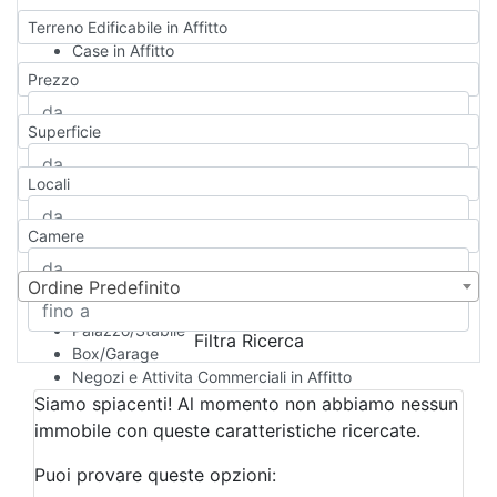
Terreno Edificabile in Affitto
Case in Affitto
Qualsiasi
Prezzo
Appartamento
Casa indipendente
Superficie
Casa Semi-indipendente
Attico/Mansarda
Locali
Villa
Villetta a schiera
Camere
Rustico/Casale
Loft/Open space
Camera d'Albergo
Ordine Predefinito
Multiproprietà
Palazzo/Stabile
Filtra Ricerca
Box/Garage
Negozi e Attivita Commerciali in Affitto
Qualsiasi
Siamo spiacenti! Al momento non abbiamo nessun
Attività/Licenza Commerciale
immobile con queste caratteristiche ricercate.
Azienda Agricola
Bar/Ristorante
Puoi provare queste opzioni:
Bed & Breakfast