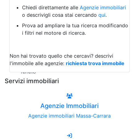
Bed & Breakfast
Albergo
Chiedi direttamente alle
Agenzie immobiliari
Laboratorio Artigianale
o descrivigli cosa stai cercando
qui
.
Negozio/locale commerciale
Prova ad ampliare la tua ricerca modificando
Agriturismo
i filtri nel motore di ricerca.
Magazzini
Capannoni
Uffici
Terreni all'Asta
Non hai trovato quello che cercavi?
descrivi
Qualsiasi
l'immobile alle agenzie:
richiesta trova immobile
Terreno edificabile
Terreno
Servizi immobiliari
Agenzie Immobiliari
Agenzie immobiliari Massa-Carrara