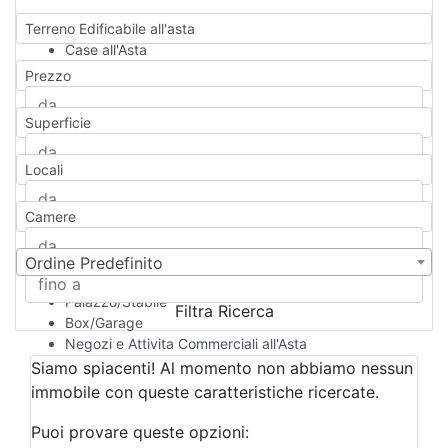
Terreno Edificabile all'asta
Case all'Asta
Qualsiasi
Prezzo
Appartamento
Casa indipendente
Superficie
Casa Semi-indipendente
Attico/Mansarda
Locali
Villa
Villetta a schiera
Camere
Rustico/Casale
Loft/Open space
Camera d'Albergo
Ordine Predefinito
Multiproprietà
Palazzo/Stabile
Filtra Ricerca
Box/Garage
Negozi e Attivita Commerciali all'Asta
Qualsiasi
Siamo spiacenti! Al momento non abbiamo nessun
Attività/Licenza Commerciale
immobile con queste caratteristiche ricercate.
Azienda Agricola
Bar/Ristorante
Puoi provare queste opzioni: