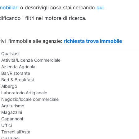
Villetta a schiera
obiliari
o descrivigli cosa stai cercando
qui
.
Rustico/Casale
Loft/Open space
ficando i filtri nel motore di ricerca.
Camera d'Albergo
Multiproprietà
Palazzo/Stabile
ivi l'immobile alle agenzie:
Box/Garage
richiesta trova immobile
Negozi e Attivita Commerciali all'Asta
Qualsiasi
Attività/Licenza Commerciale
Azienda Agricola
Bar/Ristorante
Bed & Breakfast
Albergo
Laboratorio Artigianale
Negozio/locale commerciale
Agriturismo
Magazzini
Capannoni
Uffici
Terreni all'Asta
Qualsiasi