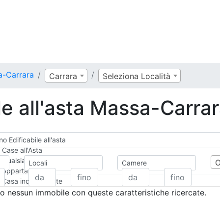
sa-Carrara
Carrara
Seleziona Località
le all'asta Massa-Carra
o Edificabile all'asta
Case all'Asta
Qualsiasi
Locali
Camere
Appartamento
Casa indipendente
Casa Semi-indipendente
 nessun immobile con queste caratteristiche ricercate.
Attico/Mansarda
Villa