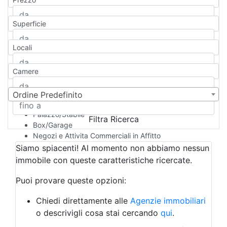
Appartamento
Casa indipendente
Superficie
Casa Semi-indipendente
Attico/Mansarda
Locali
Villa
Villetta a schiera
Camere
Rustico/Casale
Loft/Open space
Camera d'Albergo
Ordine Predefinito
Multiproprietà
Palazzo/Stabile
Filtra Ricerca
Box/Garage
Negozi e Attivita Commerciali in Affitto
Qualsiasi
Siamo spiacenti! Al momento non abbiamo nessun
Attività/Licenza Commerciale
immobile con queste caratteristiche ricercate.
Azienda Agricola
Bar/Ristorante
Puoi provare queste opzioni:
Bed & Breakfast
Albergo
Chiedi direttamente alle
Agenzie immobiliari
Laboratorio Artigianale
o descrivigli cosa stai cercando
qui
.
Negozio/locale commerciale