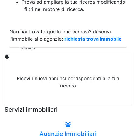
Prova ad ampliare la tua ricerca modificando
Agriturismo
i filtri nel motore di ricerca.
Magazzini
Capannoni
Uffici
Terreni in Affitto
Non hai trovato quello che cercavi?
descrivi
Qualsiasi
l'immobile alle agenzie:
richiesta trova immobile
Terreno edificabile
Terreno
Ricevi i nuovi annunci corrispondenti alla tua
ricerca
Attiva Email-Alert
Servizi immobiliari
Agenzie Immobiliari