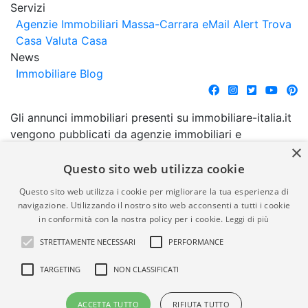
Servizi
Agenzie Immobiliari Massa-Carrara
eMail Alert
Trova
Casa
Valuta Casa
News
Immobiliare Blog
Gli annunci immobiliari presenti su immobiliare-italia.it
vengono pubblicati da agenzie immobiliari e
×
costruttori. La pubblicazione degli annunci non
comporta l'approvazione o l'avallo da parte di
Questo sito web utilizza cookie
immobiliare-italia.it nè implica alcuna forma di
Questo sito web utilizza i cookie per migliorare la tua esperienza di
garanzia da parte di quest'ultima. immobiliare-italia.it
navigazione. Utilizzando il nostro sito web acconsenti a tutti i cookie
quindi non è responsabile della veridicità, della
in conformità con la nostra policy per i cookie.
Leggi di più
correttezza, della completezza, della normativa in
STRETTAMENTE NECESSARI
PERFORMANCE
materia di privacy e/o di alcun altro aspetto dei
suddetti annunci.
TARGETING
NON CLASSIFICATI
© Copyright 2007 - 2026
Powered by
ACCETTA TUTTO
RIFIUTA TUTTO