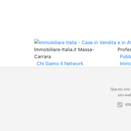
Immobiliare-Italia.it Massa-
Profes
Carrara
Pubb
Chi Siamo
Il Network
Immo
Immobiliare Italia
Informativa
Immob
Privacy
Informativa Cookie
Espo
Contatti
Annu
Questo sito 
sito web
Gli annunci immobiliari presenti su immobili
STR
non comporta l'approvazione o l'avallo da pa
italia.it quindi non è responsabile della ver
aspetto dei suddetti annunci.