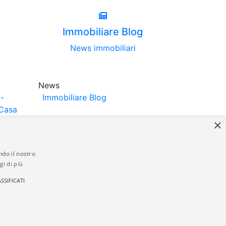
Immobiliare Blog
News immobiliari
News
-
Immobiliare Blog
Casa
×
ndo il nostro
gi di più
struttori. La pubblicazione degli annunci
SSIFICATI
anzia da parte di quest'ultima. immobiliare-
 in materia di privacy e/o di alcun altro