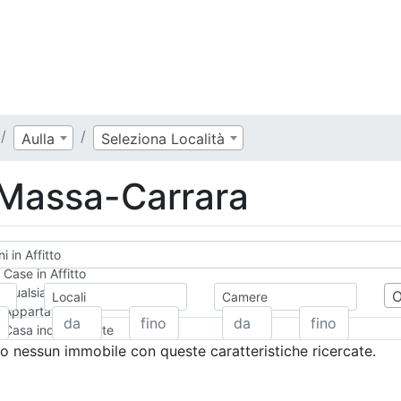
Aulla
Seleziona Località
o Massa-Carrara
i in Affitto
Case in Affitto
Qualsiasi
Locali
Camere
Appartamento
Casa indipendente
Casa Semi-indipendente
 nessun immobile con queste caratteristiche ricercate.
Attico/Mansarda
Villa