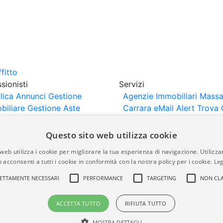
sionisti
Servizi
lica Annunci
Gestione
Agenzie Immobiliari Massa
biliare
Gestione Aste
Carrara
eMail Alert
Trova 
iliari
Portali Partner
Valuta Casa
rtazione
Importazione
Questo sito web utilizza cookie
nci da Sito Web
web utilizza i cookie per migliorare la tua esperienza di navigazione. Utilizza
 acconsenti a tutti i cookie in conformità con la nostra policy per i cookie.
Leg
are-italia.it vengono pubblicati da agenzie immobiliari e co
ETTAMENTE NECESSARI
PERFORMANCE
TARGETING
NON CLA
rte di immobiliare-italia.it nè implica alcuna forma di gar
idicità, della correttezza, della completezza, della normativa
ACCETTA TUTTO
RIFIUTA TUTTO
MOSTRA DETTAGLI