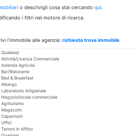
Villetta a schiera
obiliari
o descrivigli cosa stai cercando
qui
.
Rustico/Casale
Loft/Open space
ficando i filtri nel motore di ricerca.
Camera d'Albergo
Multiproprietà
Palazzo/Stabile
ivi l'immobile alle agenzie:
Box/Garage
richiesta trova immobile
Negozi e Attivita Commerciali in Affitto
Qualsiasi
Attività/Licenza Commerciale
Azienda Agricola
Bar/Ristorante
Bed & Breakfast
Albergo
Laboratorio Artigianale
Negozio/locale commerciale
Agriturismo
Magazzini
Capannoni
Uffici
Terreni in Affitto
Qualsiasi