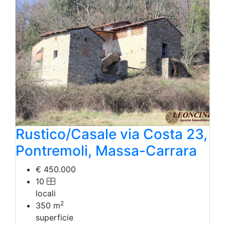
Rustico/Casale via Costa 23,
Pontremoli, Massa-Carrara
€ 450.000
10
locali
2
350
m
superficie