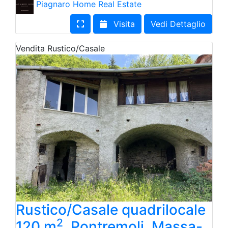
Piagnaro Home Real Estate
Visita
Vedi Dettaglio
Vendita
Rustico/Casale
Rustico/Casale quadrilocale
2
120 m
, Pontremoli, Massa-