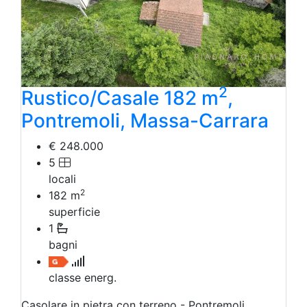
2
Rustico/Casale 182 m
,
Pontremoli, Massa-Carrara
€ 248.000
5
locali
2
182
m
superficie
1
bagni
classe energ.
Casolare in pietra con terreno - Pontremoli