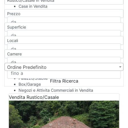
Rustico/Casale in Vendita
Case in Vendita
Qualsiasi
Prezzo
Appartamento
Casa indipendente
Superficie
Casa Semi-indipendente
Attico/Mansarda
Locali
Villa
Villetta a schiera
Camere
Rustico/Casale
Loft/Open space
Camera d'Albergo
Ordine Predefinito
Multiproprietà
Palazzo/Stabile
Filtra Ricerca
Box/Garage
Negozi e Attivita Commerciali in Vendita
Qualsiasi
Vendita
Rustico/Casale
Attività/Licenza Commerciale
Azienda Agricola
Bar/Ristorante
Bed & Breakfast
Albergo