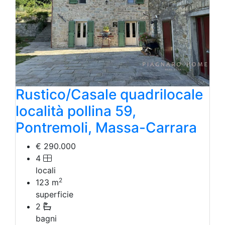
Rustico/Casale quadrilocale
località pollina 59,
Pontremoli, Massa-Carrara
€ 290.000
4
locali
2
123
m
superficie
2
bagni