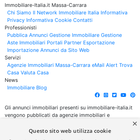
Immobiliare-Italia.it Massa-Carrara
Chi Siamo
Il Network Immobiliare Italia
Informativa
Privacy
Informativa Cookie
Contatti
Professionisti
Pubblica Annunci
Gestione Immobiliare
Gestione
Aste Immobiliari
Portali Partner Esportazione
Importazione Annunci da Sito Web
Servizi
Agenzie Immobiliari Massa-Carrara
eMail Alert
Trova
Casa
Valuta Casa
News
Immobiliare Blog
Gli annunci immobiliari presenti su immobiliare-italia.it
vengono pubblicati da agenzie immobiliari e
×
costruttori. La pubblicazione degli annunci non
comporta l'approvazione o l'avallo da parte di
Questo sito web utilizza cookie
immobiliare-italia.it nè implica alcuna forma di