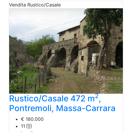
Vendita
Rustico/Casale
2
Rustico/Casale 472 m
,
Pontremoli, Massa-Carrara
€ 180.000
11