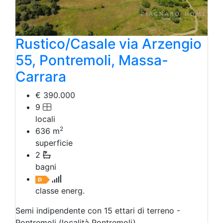
Rustico/Casale via Arzengio
55, Pontremoli, Massa-
Carrara
€ 390.000
9
locali
2
636
m
superficie
2
bagni
classe energ.
Semi indipendente con 15 ettari di terreno -
Pontremoli (località Pontremoli)