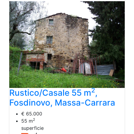
2
Rustico/Casale 55 m
,
Fosdinovo, Massa-Carrara
€ 65.000
2
55
m
superficie