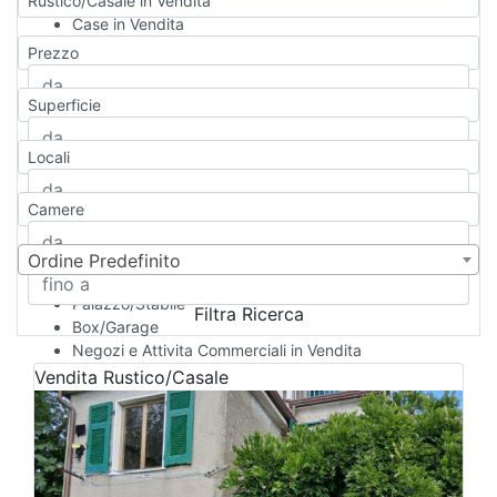
Rustico/Casale in Vendita
Case in Vendita
Qualsiasi
Prezzo
Appartamento
Casa indipendente
Superficie
Casa Semi-indipendente
Attico/Mansarda
Locali
Villa
Villetta a schiera
Camere
Rustico/Casale
Loft/Open space
Camera d'Albergo
Ordine Predefinito
Multiproprietà
Palazzo/Stabile
Filtra Ricerca
Box/Garage
Negozi e Attivita Commerciali in Vendita
Qualsiasi
Vendita
Rustico/Casale
Attività/Licenza Commerciale
Azienda Agricola
Bar/Ristorante
Bed & Breakfast
Albergo