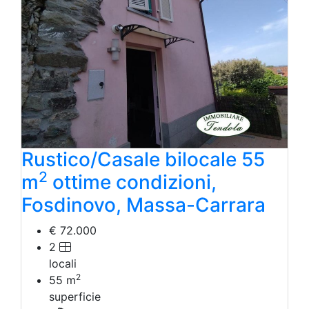
Rustico/Casale bilocale 55
2
m
ottime condizioni,
Fosdinovo, Massa-Carrara
€ 72.000
2
locali
2
55
m
superficie