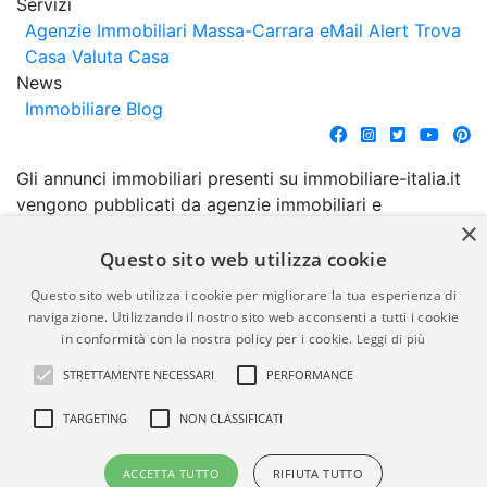
Servizi
Agenzie Immobiliari Massa-Carrara
eMail Alert
Trova
Casa
Valuta Casa
News
Immobiliare Blog
Gli annunci immobiliari presenti su immobiliare-italia.it
vengono pubblicati da agenzie immobiliari e
×
costruttori. La pubblicazione degli annunci non
comporta l'approvazione o l'avallo da parte di
Questo sito web utilizza cookie
immobiliare-italia.it nè implica alcuna forma di
Questo sito web utilizza i cookie per migliorare la tua esperienza di
garanzia da parte di quest'ultima. immobiliare-italia.it
navigazione. Utilizzando il nostro sito web acconsenti a tutti i cookie
quindi non è responsabile della veridicità, della
in conformità con la nostra policy per i cookie.
Leggi di più
correttezza, della completezza, della normativa in
STRETTAMENTE NECESSARI
PERFORMANCE
materia di privacy e/o di alcun altro aspetto dei
suddetti annunci.
TARGETING
NON CLASSIFICATI
© Copyright 2007 - 2026
Powered by
ACCETTA TUTTO
RIFIUTA TUTTO
Immobiliare-Italia.it - Part. IVA
Gestionale Immobiliare