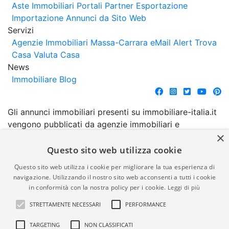
Aste Immobiliari
Portali Partner Esportazione
Importazione Annunci da Sito Web
Servizi
Agenzie Immobiliari Massa-Carrara
eMail Alert
Trova
Casa
Valuta Casa
News
Immobiliare Blog
Gli annunci immobiliari presenti su immobiliare-italia.it
vengono pubblicati da agenzie immobiliari e
×
costruttori. La pubblicazione degli annunci non
comporta l'approvazione o l'avallo da parte di
Questo sito web utilizza cookie
immobiliare-italia.it nè implica alcuna forma di
Questo sito web utilizza i cookie per migliorare la tua esperienza di
garanzia da parte di quest'ultima. immobiliare-italia.it
navigazione. Utilizzando il nostro sito web acconsenti a tutti i cookie
quindi non è responsabile della veridicità, della
in conformità con la nostra policy per i cookie.
Leggi di più
correttezza, della completezza, della normativa in
STRETTAMENTE NECESSARI
PERFORMANCE
materia di privacy e/o di alcun altro aspetto dei
suddetti annunci.
TARGETING
NON CLASSIFICATI