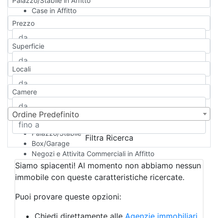
Palazzo/Stabile in Affitto
Case in Affitto
Qualsiasi
Prezzo
Appartamento
Casa indipendente
Superficie
Casa Semi-indipendente
Attico/Mansarda
Locali
Villa
Villetta a schiera
Camere
Rustico/Casale
Loft/Open space
Camera d'Albergo
Ordine Predefinito
Multiproprietà
Palazzo/Stabile
Filtra Ricerca
Box/Garage
Negozi e Attivita Commerciali in Affitto
Qualsiasi
Siamo spiacenti! Al momento non abbiamo nessun
Attività/Licenza Commerciale
immobile con queste caratteristiche ricercate.
Azienda Agricola
Bar/Ristorante
Puoi provare queste opzioni:
Bed & Breakfast
Albergo
Chiedi direttamente alle
Agenzie immobiliari