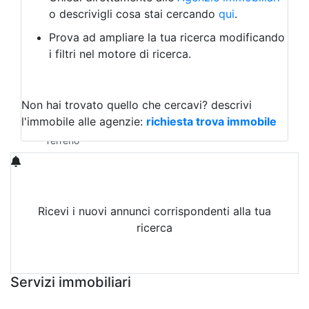
Laboratorio Artigianale
o descrivigli cosa stai cercando
qui
.
Negozio/locale commerciale
Prova ad ampliare la tua ricerca modificando
Agriturismo
i filtri nel motore di ricerca.
Magazzini
Capannoni
Uffici
Terreni in Affitto
Non hai trovato quello che cercavi?
descrivi
Qualsiasi
l'immobile alle agenzie:
richiesta trova immobile
Terreno edificabile
Terreno
Ricevi i nuovi annunci corrispondenti alla tua
ricerca
Attiva Email-Alert
Servizi immobiliari