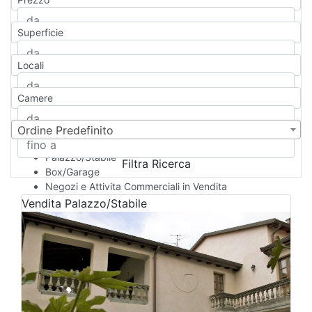
Appartamento
Casa indipendente
Superficie
Casa Semi-indipendente
Attico/Mansarda
Locali
Villa
Villetta a schiera
Camere
Rustico/Casale
Loft/Open space
Camera d'Albergo
Ordine Predefinito
Multiproprietà
Palazzo/Stabile
Filtra Ricerca
Box/Garage
Negozi e Attivita Commerciali in Vendita
Qualsiasi
Vendita
Palazzo/Stabile
Attività/Licenza Commerciale
Azienda Agricola
Bar/Ristorante
Bed & Breakfast
Albergo
Laboratorio Artigianale
Negozio/locale commerciale