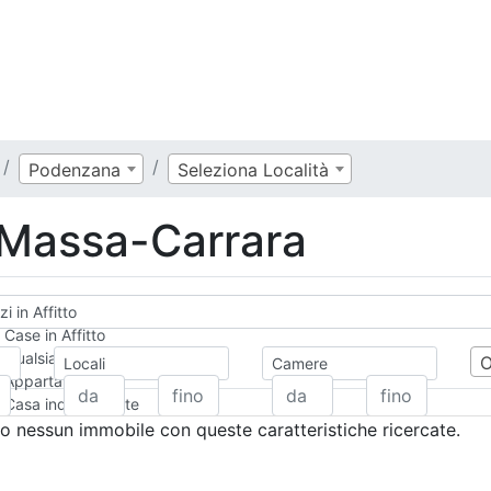
Podenzana
Seleziona Località
o Massa-Carrara
i in Affitto
Case in Affitto
Qualsiasi
Locali
Camere
Appartamento
Casa indipendente
Casa Semi-indipendente
 nessun immobile con queste caratteristiche ricercate.
Attico/Mansarda
Villa