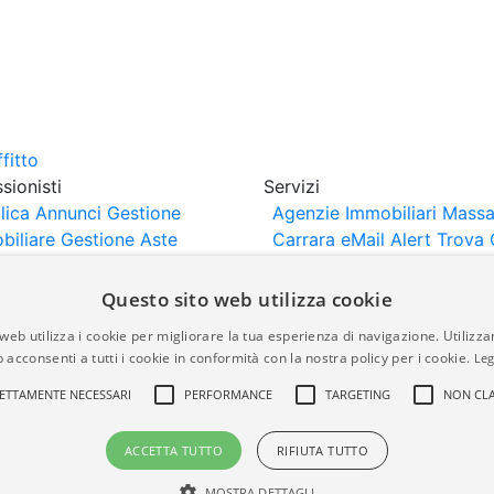
sionisti
Servizi
lica Annunci
Gestione
Agenzie Immobiliari Massa
biliare
Gestione Aste
Carrara
eMail Alert
Trova 
iliari
Portali Partner
Valuta Casa
rtazione
Importazione
Questo sito web utilizza cookie
nci da Sito Web
web utilizza i cookie per migliorare la tua esperienza di navigazione. Utilizza
 acconsenti a tutti i cookie in conformità con la nostra policy per i cookie.
Leg
are-italia.it vengono pubblicati da agenzie immobiliari e co
ETTAMENTE NECESSARI
PERFORMANCE
TARGETING
NON CLA
rte di immobiliare-italia.it nè implica alcuna forma di gar
idicità, della correttezza, della completezza, della normativa
ACCETTA TUTTO
RIFIUTA TUTTO
MOSTRA DETTAGLI