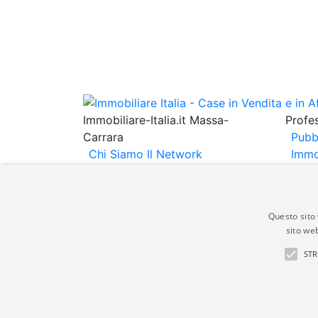
Immobiliare-Italia.it Massa-
Profes
Carrara
Pubb
Chi Siamo
Il Network
Immo
Immobiliare Italia
Informativa
Immob
Privacy
Informativa Cookie
Espo
Contatti
Annu
Questo sito 
sito web
Gli annunci immobiliari presenti su immobili
STR
non comporta l'approvazione o l'avallo da pa
italia.it quindi non è responsabile della ver
aspetto dei suddetti annunci.