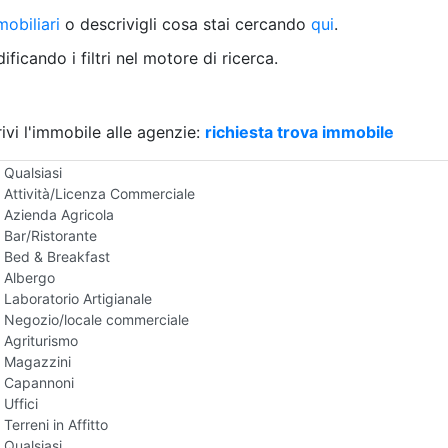
Villetta a schiera
obiliari
o descrivigli cosa stai cercando
qui
.
Rustico/Casale
Loft/Open space
ficando i filtri nel motore di ricerca.
Camera d'Albergo
Multiproprietà
Palazzo/Stabile
ivi l'immobile alle agenzie:
Box/Garage
richiesta trova immobile
Negozi e Attivita Commerciali in Affitto
Qualsiasi
Attività/Licenza Commerciale
Azienda Agricola
Bar/Ristorante
Bed & Breakfast
Albergo
Laboratorio Artigianale
Negozio/locale commerciale
Agriturismo
Magazzini
Capannoni
Uffici
Terreni in Affitto
Qualsiasi