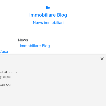
Immobiliare Blog
News immobiliari
News
-
Immobiliare Blog
Casa
×
ndo il nostro
gi di più
struttori. La pubblicazione degli annunci
SSIFICATI
anzia da parte di quest'ultima. immobiliare-
 in materia di privacy e/o di alcun altro