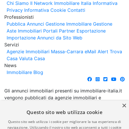
Chi Siamo
Il Network Immobiliare Italia
Informativa
Privacy
Informativa Cookie
Contatti
Professionisti
Pubblica Annunci
Gestione Immobiliare
Gestione
Aste Immobiliari
Portali Partner Esportazione
Importazione Annunci da Sito Web
Servizi
Agenzie Immobiliari Massa-Carrara
eMail Alert
Trova
Casa
Valuta Casa
News
Immobiliare Blog
Gli annunci immobiliari presenti su immobiliare-italia.it
vengono pubblicati da agenzie immobiliari e
×
costruttori. La pubblicazione degli annunci non
comporta l'approvazione o l'avallo da parte di
Questo sito web utilizza cookie
immobiliare-italia.it nè implica alcuna forma di
Questo sito web utilizza i cookie per migliorare la tua esperienza di
garanzia da parte di quest'ultima. immobiliare-italia.it
navigazione. Utilizzando il nostro sito web acconsenti a tutti i cookie