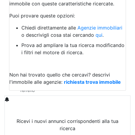
Attività/Licenza Commerciale
immobile con queste caratteristiche ricercate.
Azienda Agricola
Bar/Ristorante
Puoi provare queste opzioni:
Bed & Breakfast
Albergo
Chiedi direttamente alle
Agenzie immobiliari
Laboratorio Artigianale
o descrivigli cosa stai cercando
qui
.
Negozio/locale commerciale
Prova ad ampliare la tua ricerca modificando
Agriturismo
i filtri nel motore di ricerca.
Magazzini
Capannoni
Uffici
Terreni in Vendita
Non hai trovato quello che cercavi?
descrivi
Qualsiasi
l'immobile alle agenzie:
richiesta trova immobile
Terreno edificabile
Terreno
Ricevi i nuovi annunci corrispondenti alla tua
ricerca