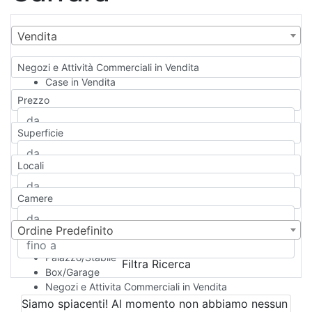
Vendita
Negozi e Attività Commerciali in Vendita
Case in Vendita
Qualsiasi
Prezzo
Appartamento
Casa indipendente
Superficie
Casa Semi-indipendente
Attico/Mansarda
Locali
Villa
Villetta a schiera
Camere
Rustico/Casale
Loft/Open space
Camera d'Albergo
Ordine Predefinito
Multiproprietà
Palazzo/Stabile
Filtra Ricerca
Box/Garage
Negozi e Attivita Commerciali in Vendita
Qualsiasi
Siamo spiacenti! Al momento non abbiamo nessun