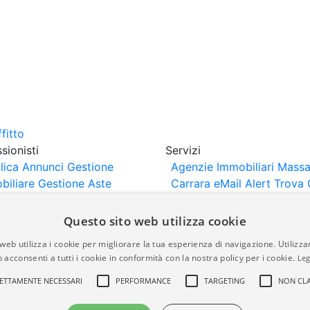
sionisti
Servizi
lica Annunci
Gestione
Agenzie Immobiliari Massa
biliare
Gestione Aste
Carrara
eMail Alert
Trova 
iliari
Portali Partner
Valuta Casa
rtazione
Importazione
Questo sito web utilizza cookie
nci da Sito Web
web utilizza i cookie per migliorare la tua esperienza di navigazione. Utilizza
 acconsenti a tutti i cookie in conformità con la nostra policy per i cookie.
Leg
are-italia.it vengono pubblicati da agenzie immobiliari e co
ETTAMENTE NECESSARI
PERFORMANCE
TARGETING
NON CLA
rte di immobiliare-italia.it nè implica alcuna forma di gar