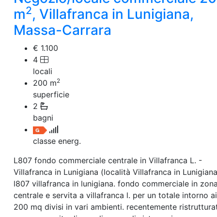
Attico/Mansarda
2
m
, Villafranca in Lunigiana,
Villa
Villetta a schiera
Massa-Carrara
Rustico/Casale
Loft/Open space
€ 1.100
Camera d'Albergo
4
Multiproprietà
locali
Palazzo/Stabile
2
200
m
Box/Garage
superficie
Negozi e Attivita Commerciali in Affitto
2
Qualsiasi
Attività/Licenza Commerciale
bagni
Azienda Agricola
Bar/Ristorante
classe energ.
Bed & Breakfast
Albergo
L807 fondo commerciale centrale in Villafranca L. -
Laboratorio Artigianale
Villafranca in Lunigiana (località Villafranca in Lunigiana
Negozio/locale commerciale
l807 villafranca in lunigiana. fondo commerciale in zon
Agriturismo
centrale e servita a villafranca l. per un totale intorno ai
Magazzini
200 mq divisi in vari ambienti. recentemente ristruttura
Capannoni