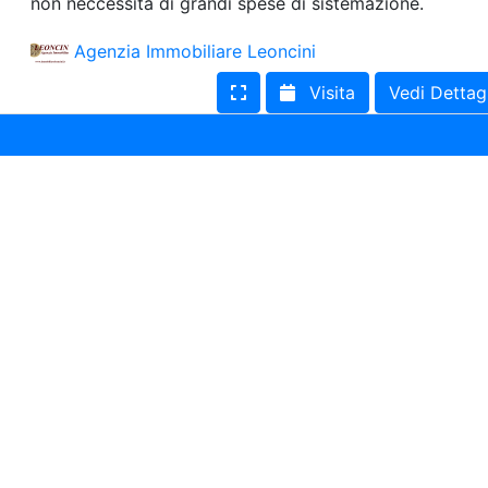
non neccessita di grandi spese di sistemazione.
Uffici
Terreni in Affitto
Agenzia Immobiliare Leoncini
Qualsiasi
Terreno edificabile
Visita
Vedi Dettag
Terreno