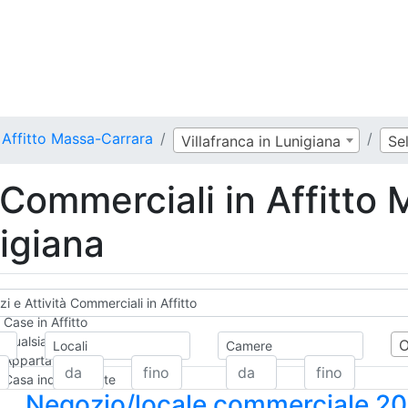
 Affitto Massa-Carrara
Villafranca in Lunigiana
Se
 Commerciali in Affitto
nigiana
i e Attività Commerciali in Affitto
Case in Affitto
Qualsiasi
Locali
Camere
Appartamento
Casa indipendente
Negozio/locale commerciale 2
Casa Semi-indipendente