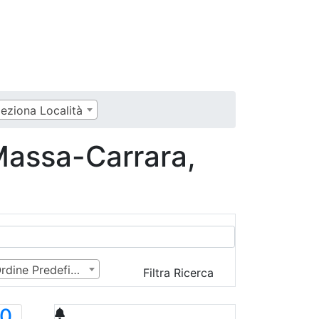
leziona Località
 Massa-Carrara,
Ordine Predefinito
Filtra Ricerca
00