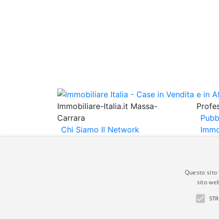
Immobiliare-Italia.it Massa-
Profes
Carrara
Pubb
Chi Siamo
Il Network
Immo
Immobiliare Italia
Informativa
Immob
Privacy
Informativa Cookie
Espo
Contatti
Annu
Questo sito 
sito web
Gli annunci immobiliari presenti su immobili
STR
non comporta l'approvazione o l'avallo da pa