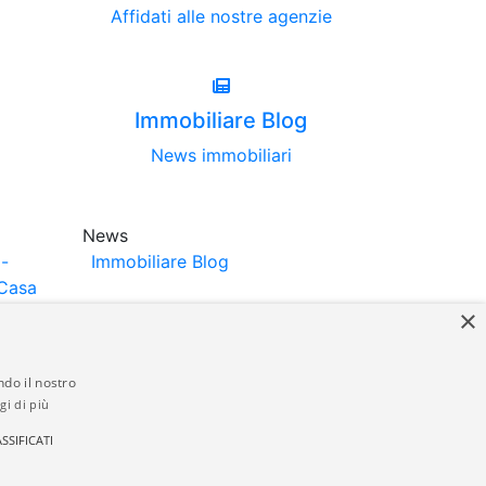
Affidati alle nostre agenzie
Immobiliare Blog
News immobiliari
News
-
Immobiliare Blog
Casa
×
ndo il nostro
gi di più
struttori. La pubblicazione degli annunci
SSIFICATI
anzia da parte di quest'ultima. immobiliare-