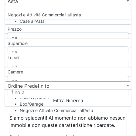
Asta
Negozi e Attività Commerciali all'asta
Case all'Asta
Qualsiasi
Prezzo
Appartamento
Casa indipendente
Superficie
Casa Semi-indipendente
Attico/Mansarda
Locali
Villa
Villetta a schiera
Camere
Rustico/Casale
Loft/Open space
Camera d'Albergo
Ordine Predefinito
Multiproprietà
Palazzo/Stabile
Filtra Ricerca
Box/Garage
Negozi e Attivita Commerciali all'Asta
Qualsiasi
Siamo spiacenti! Al momento non abbiamo nessun
Attività/Licenza Commerciale
immobile con queste caratteristiche ricercate.
Azienda Agricola
Bar/Ristorante