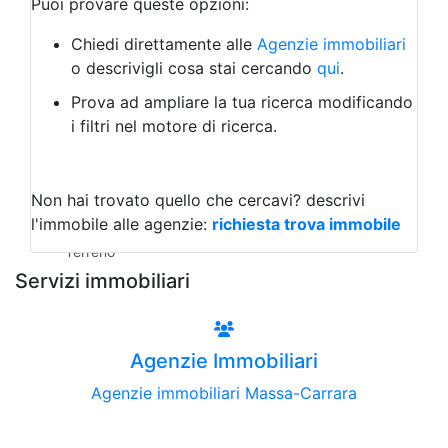
Puoi provare queste opzioni:
Bed & Breakfast
Albergo
Chiedi direttamente alle
Agenzie immobiliari
Laboratorio Artigianale
o descrivigli cosa stai cercando
qui
.
Negozio/locale commerciale
Prova ad ampliare la tua ricerca modificando
Agriturismo
i filtri nel motore di ricerca.
Magazzini
Capannoni
Uffici
Terreni all'Asta
Non hai trovato quello che cercavi?
descrivi
Qualsiasi
l'immobile alle agenzie:
richiesta trova immobile
Terreno edificabile
Terreno
Servizi immobiliari
Agenzie Immobiliari
Agenzie immobiliari Massa-Carrara