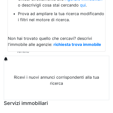
Laboratorio Artigianale
o descrivigli cosa stai cercando
qui
.
Negozio/locale commerciale
Prova ad ampliare la tua ricerca modificando
Agriturismo
i filtri nel motore di ricerca.
Magazzini
Capannoni
Uffici
Terreni in Affitto
Non hai trovato quello che cercavi?
descrivi
Qualsiasi
l'immobile alle agenzie:
richiesta trova immobile
Terreno edificabile
Terreno
Ricevi i nuovi annunci corrispondenti alla tua
ricerca
Attiva Email-Alert
Servizi immobiliari