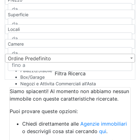
Appartamento
Casa indipendente
Superficie
Casa Semi-indipendente
Attico/Mansarda
Locali
Villa
Villetta a schiera
Camere
Rustico/Casale
Loft/Open space
Camera d'Albergo
Ordine Predefinito
Multiproprietà
Palazzo/Stabile
Filtra Ricerca
Box/Garage
Negozi e Attivita Commerciali all'Asta
Qualsiasi
Siamo spiacenti! Al momento non abbiamo nessun
Attività/Licenza Commerciale
immobile con queste caratteristiche ricercate.
Azienda Agricola
Bar/Ristorante
Puoi provare queste opzioni:
Bed & Breakfast
Albergo
Chiedi direttamente alle
Agenzie immobiliari
Laboratorio Artigianale
o descrivigli cosa stai cercando
qui
.
Negozio/locale commerciale