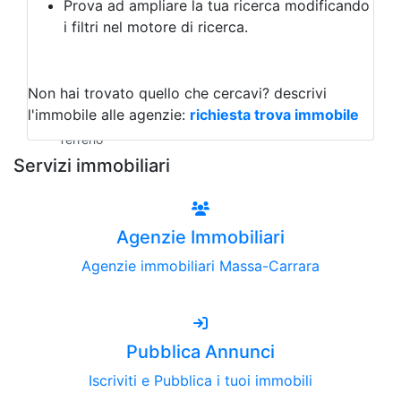
Prova ad ampliare la tua ricerca modificando
Agriturismo
i filtri nel motore di ricerca.
Magazzini
Capannoni
Uffici
Terreni all'Asta
Non hai trovato quello che cercavi?
descrivi
Qualsiasi
l'immobile alle agenzie:
richiesta trova immobile
Terreno edificabile
Terreno
Servizi immobiliari
Agenzie Immobiliari
Agenzie immobiliari Massa-Carrara
Pubblica Annunci
Iscriviti e Pubblica i tuoi immobili