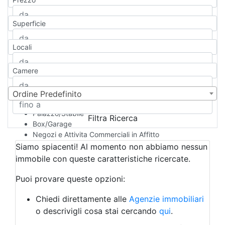
Appartamento
Casa indipendente
Superficie
Casa Semi-indipendente
Attico/Mansarda
Locali
Villa
Villetta a schiera
Camere
Rustico/Casale
Loft/Open space
Camera d'Albergo
Ordine Predefinito
Multiproprietà
Palazzo/Stabile
Filtra Ricerca
Box/Garage
Negozi e Attivita Commerciali in Affitto
Qualsiasi
Siamo spiacenti! Al momento non abbiamo nessun
Attività/Licenza Commerciale
immobile con queste caratteristiche ricercate.
Azienda Agricola
Bar/Ristorante
Puoi provare queste opzioni:
Bed & Breakfast
Albergo
Chiedi direttamente alle
Agenzie immobiliari
Laboratorio Artigianale
o descrivigli cosa stai cercando
qui
.
Negozio/locale commerciale