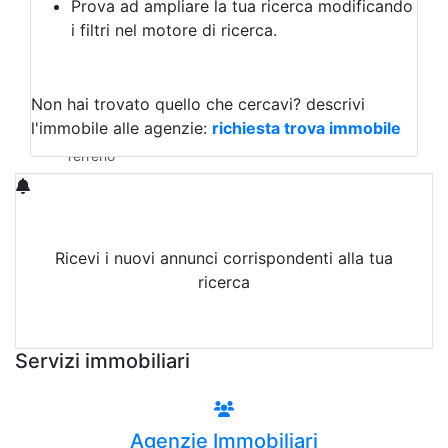
Prova ad ampliare la tua ricerca modificando
Agriturismo
i filtri nel motore di ricerca.
Magazzini
Capannoni
Uffici
Terreni in Affitto
Non hai trovato quello che cercavi?
descrivi
Qualsiasi
l'immobile alle agenzie:
richiesta trova immobile
Terreno edificabile
Terreno
Ricevi i nuovi annunci corrispondenti alla tua
ricerca
Attiva Email-Alert
Servizi immobiliari
Agenzie Immobiliari