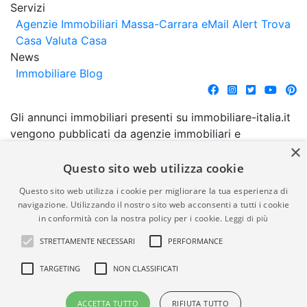
Servizi
Agenzie Immobiliari Massa-Carrara
eMail Alert
Trova
Casa
Valuta Casa
News
Immobiliare Blog
Gli annunci immobiliari presenti su immobiliare-italia.it
vengono pubblicati da agenzie immobiliari e
×
costruttori. La pubblicazione degli annunci non
comporta l'approvazione o l'avallo da parte di
Questo sito web utilizza cookie
immobiliare-italia.it nè implica alcuna forma di
Questo sito web utilizza i cookie per migliorare la tua esperienza di
garanzia da parte di quest'ultima. immobiliare-italia.it
navigazione. Utilizzando il nostro sito web acconsenti a tutti i cookie
quindi non è responsabile della veridicità, della
in conformità con la nostra policy per i cookie.
Leggi di più
correttezza, della completezza, della normativa in
STRETTAMENTE NECESSARI
PERFORMANCE
materia di privacy e/o di alcun altro aspetto dei
suddetti annunci.
TARGETING
NON CLASSIFICATI
© Copyright 2007 - 2026
Powered by
ACCETTA TUTTO
RIFIUTA TUTTO