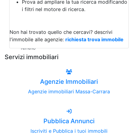
Prova ad ampliare la tua ricerca modificando
Agriturismo
i filtri nel motore di ricerca.
Magazzini
Capannoni
Uffici
Terreni all'Asta
Non hai trovato quello che cercavi?
descrivi
Qualsiasi
l'immobile alle agenzie:
richiesta trova immobile
Terreno edificabile
Terreno
Servizi immobiliari
Agenzie Immobiliari
Agenzie immobiliari Massa-Carrara
Pubblica Annunci
Iscriviti e Pubblica i tuoi immobili