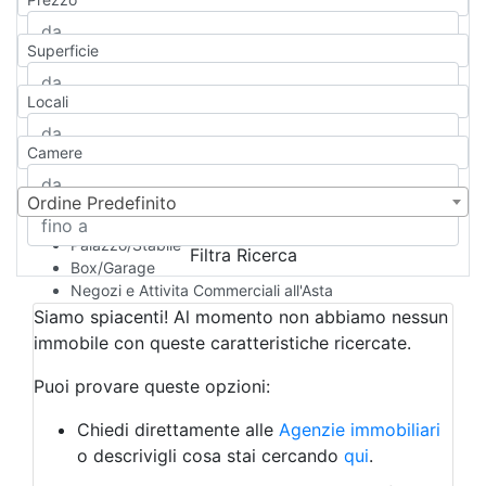
Appartamento
Casa indipendente
Superficie
Casa Semi-indipendente
Attico/Mansarda
Locali
Villa
Villetta a schiera
Camere
Rustico/Casale
Loft/Open space
Camera d'Albergo
Ordine Predefinito
Multiproprietà
Palazzo/Stabile
Filtra Ricerca
Box/Garage
Negozi e Attivita Commerciali all'Asta
Qualsiasi
Siamo spiacenti! Al momento non abbiamo nessun
Attività/Licenza Commerciale
immobile con queste caratteristiche ricercate.
Azienda Agricola
Bar/Ristorante
Puoi provare queste opzioni:
Bed & Breakfast
Albergo
Chiedi direttamente alle
Agenzie immobiliari
Laboratorio Artigianale
o descrivigli cosa stai cercando
qui
.
Negozio/locale commerciale