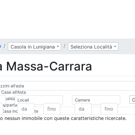
a
Casola in Lunigiana
Seleziona Località
ta Massa-Carrara
zini all'asta
Case all'Asta
Qualsiasi
Locali
Camere
Appartamento
Casa indipendente
Casa Semi-indipendente
 nessun immobile con queste caratteristiche ricercate.
Attico/Mansarda
Villa