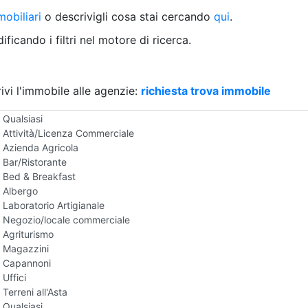
Villetta a schiera
obiliari
o descrivigli cosa stai cercando
qui
.
Rustico/Casale
Loft/Open space
ficando i filtri nel motore di ricerca.
Camera d'Albergo
Multiproprietà
Palazzo/Stabile
ivi l'immobile alle agenzie:
Box/Garage
richiesta trova immobile
Negozi e Attivita Commerciali all'Asta
Qualsiasi
Attività/Licenza Commerciale
Azienda Agricola
Bar/Ristorante
Bed & Breakfast
Albergo
Laboratorio Artigianale
Negozio/locale commerciale
Agriturismo
Magazzini
Capannoni
Uffici
Terreni all'Asta
Qualsiasi