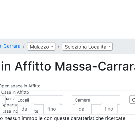
a-Carrara
Mulazzo
Seleziona Località
in Affitto Massa-Carrar
Open space in Affitto
Case in Affitto
Qualsiasi
Locali
Camere
Appartamento
Casa indipendente
Casa Semi-indipendente
 nessun immobile con queste caratteristiche ricercate.
Attico/Mansarda
Villa