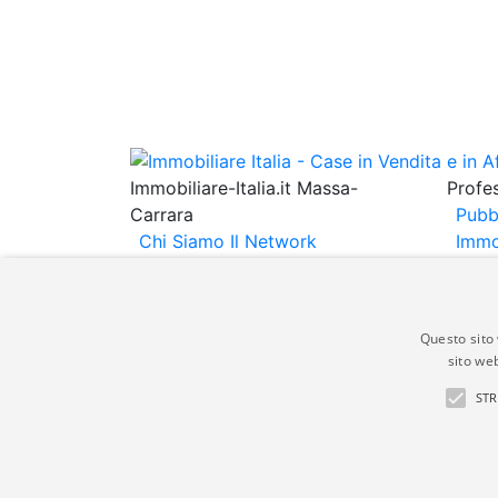
Immobiliare-Italia.it Massa-
Profes
Carrara
Pubb
Chi Siamo
Il Network
Immo
Immobiliare Italia
Informativa
Immob
Privacy
Informativa Cookie
Espo
Contatti
Annu
Questo sito 
sito web
Gli annunci immobiliari presenti su immobili
STR
non comporta l'approvazione o l'avallo da pa
italia.it quindi non è responsabile della ver
aspetto dei suddetti annunci.