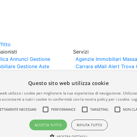
sionisti
Servizi
lica Annunci
Gestione
Agenzie Immobiliari Massa
biliare
Gestione Aste
Carrara
eMail Alert
Trova 
iliari
Portali Partner
Valuta Casa
rtazione
Importazione
Questo sito web utilizza cookie
nci da Sito Web
web utilizza i cookie per migliorare la tua esperienza di navigazione. Utilizza
 acconsenti a tutti i cookie in conformità con la nostra policy per i cookie.
Leg
are-italia.it vengono pubblicati da agenzie immobiliari e co
ETTAMENTE NECESSARI
PERFORMANCE
TARGETING
NON CLA
rte di immobiliare-italia.it nè implica alcuna forma di gar
idicità, della correttezza, della completezza, della normativa
ACCETTA TUTTO
RIFIUTA TUTTO
MOSTRA DETTAGLI