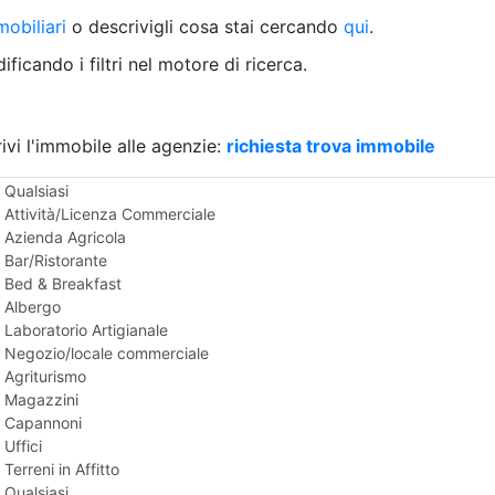
Villetta a schiera
obiliari
o descrivigli cosa stai cercando
qui
.
Rustico/Casale
Loft/Open space
ficando i filtri nel motore di ricerca.
Camera d'Albergo
Multiproprietà
Palazzo/Stabile
ivi l'immobile alle agenzie:
Box/Garage
richiesta trova immobile
Negozi e Attivita Commerciali in Affitto
Qualsiasi
Attività/Licenza Commerciale
Azienda Agricola
Bar/Ristorante
Bed & Breakfast
Albergo
Laboratorio Artigianale
Negozio/locale commerciale
Agriturismo
Magazzini
Capannoni
Uffici
Terreni in Affitto
Qualsiasi