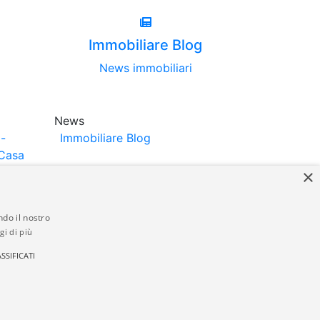
Immobiliare Blog
News immobiliari
News
-
Immobiliare Blog
Casa
×
ndo il nostro
gi di più
struttori. La pubblicazione degli annunci
SSIFICATI
anzia da parte di quest'ultima. immobiliare-
 in materia di privacy e/o di alcun altro