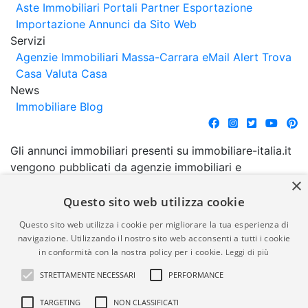
Aste Immobiliari
Portali Partner Esportazione
Importazione Annunci da Sito Web
Servizi
Agenzie Immobiliari Massa-Carrara
eMail Alert
Trova
Casa
Valuta Casa
News
Immobiliare Blog
Gli annunci immobiliari presenti su immobiliare-italia.it
vengono pubblicati da agenzie immobiliari e
×
costruttori. La pubblicazione degli annunci non
comporta l'approvazione o l'avallo da parte di
Questo sito web utilizza cookie
immobiliare-italia.it nè implica alcuna forma di
Questo sito web utilizza i cookie per migliorare la tua esperienza di
garanzia da parte di quest'ultima. immobiliare-italia.it
navigazione. Utilizzando il nostro sito web acconsenti a tutti i cookie
quindi non è responsabile della veridicità, della
in conformità con la nostra policy per i cookie.
Leggi di più
correttezza, della completezza, della normativa in
STRETTAMENTE NECESSARI
PERFORMANCE
materia di privacy e/o di alcun altro aspetto dei
suddetti annunci.
TARGETING
NON CLASSIFICATI