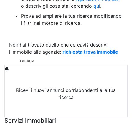
Laboratorio Artigianale
o descrivigli cosa stai cercando
qui
.
Negozio/locale commerciale
Prova ad ampliare la tua ricerca modificando
Agriturismo
i filtri nel motore di ricerca.
Magazzini
Capannoni
Uffici
Terreni in Affitto
Non hai trovato quello che cercavi?
descrivi
Qualsiasi
l'immobile alle agenzie:
richiesta trova immobile
Terreno edificabile
Terreno
Ricevi i nuovi annunci corrispondenti alla tua
ricerca
Attiva Email-Alert
Servizi immobiliari