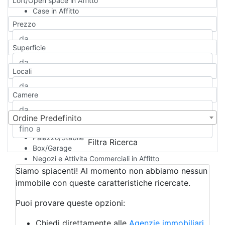
Loft/Open space in Affitto
Case in Affitto
Qualsiasi
Prezzo
Appartamento
Casa indipendente
Superficie
Casa Semi-indipendente
Attico/Mansarda
Locali
Villa
Villetta a schiera
Camere
Rustico/Casale
Loft/Open space
Camera d'Albergo
Ordine Predefinito
Multiproprietà
Palazzo/Stabile
Filtra Ricerca
Box/Garage
Negozi e Attivita Commerciali in Affitto
Qualsiasi
Siamo spiacenti! Al momento non abbiamo nessun
Attività/Licenza Commerciale
immobile con queste caratteristiche ricercate.
Azienda Agricola
Bar/Ristorante
Puoi provare queste opzioni:
Bed & Breakfast
Albergo
Chiedi direttamente alle
Agenzie immobiliari