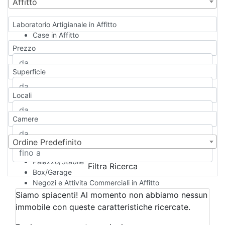
Affitto
Laboratorio Artigianale in Affitto
Case in Affitto
Qualsiasi
Prezzo
Appartamento
Casa indipendente
Superficie
Casa Semi-indipendente
Attico/Mansarda
Locali
Villa
Villetta a schiera
Camere
Rustico/Casale
Loft/Open space
Camera d'Albergo
Ordine Predefinito
Multiproprietà
Palazzo/Stabile
Filtra Ricerca
Box/Garage
Negozi e Attivita Commerciali in Affitto
Qualsiasi
Siamo spiacenti! Al momento non abbiamo nessun
Attività/Licenza Commerciale
immobile con queste caratteristiche ricercate.
Azienda Agricola
Bar/Ristorante