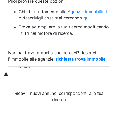
Puoi provare queste opzioni:
Bed & Breakfast
Albergo
Chiedi direttamente alle
Agenzie immobiliari
Laboratorio Artigianale
o descrivigli cosa stai cercando
qui
.
Negozio/locale commerciale
Prova ad ampliare la tua ricerca modificando
Agriturismo
i filtri nel motore di ricerca.
Magazzini
Capannoni
Uffici
Terreni in Affitto
Non hai trovato quello che cercavi?
descrivi
Qualsiasi
l'immobile alle agenzie:
richiesta trova immobile
Terreno edificabile
Terreno
Ricevi i nuovi annunci corrispondenti alla tua
ricerca
Attiva Email-Alert