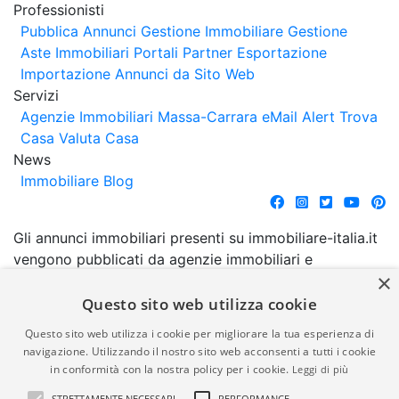
Professionisti
Pubblica Annunci
Gestione Immobiliare
Gestione
Aste Immobiliari
Portali Partner Esportazione
Importazione Annunci da Sito Web
Servizi
Agenzie Immobiliari Massa-Carrara
eMail Alert
Trova
Casa
Valuta Casa
News
Immobiliare Blog
Gli annunci immobiliari presenti su immobiliare-italia.it
vengono pubblicati da agenzie immobiliari e
×
costruttori. La pubblicazione degli annunci non
comporta l'approvazione o l'avallo da parte di
Questo sito web utilizza cookie
immobiliare-italia.it nè implica alcuna forma di
Questo sito web utilizza i cookie per migliorare la tua esperienza di
garanzia da parte di quest'ultima. immobiliare-italia.it
navigazione. Utilizzando il nostro sito web acconsenti a tutti i cookie
quindi non è responsabile della veridicità, della
in conformità con la nostra policy per i cookie.
Leggi di più
correttezza, della completezza, della normativa in
STRETTAMENTE NECESSARI
PERFORMANCE