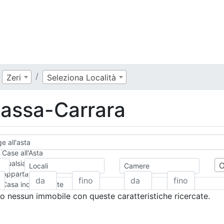
Zeri
Seleziona Località
Massa-Carrara
e all'asta
Case all'Asta
Qualsiasi
Locali
Camere
Appartamento
Casa indipendente
Casa Semi-indipendente
 nessun immobile con queste caratteristiche ricercate.
Attico/Mansarda
Villa