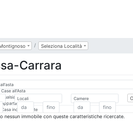
Montignoso
Seleziona Località
ssa-Carrara
all'asta
Case all'Asta
Qualsiasi
Locali
Camere
Appartamento
Casa indipendente
Casa Semi-indipendente
 nessun immobile con queste caratteristiche ricercate.
Attico/Mansarda
Villa