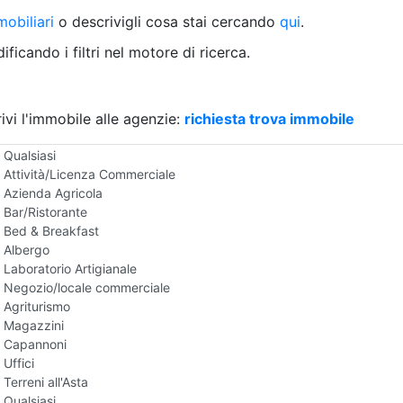
Villetta a schiera
obiliari
o descrivigli cosa stai cercando
qui
.
Rustico/Casale
Loft/Open space
ficando i filtri nel motore di ricerca.
Camera d'Albergo
Multiproprietà
Palazzo/Stabile
ivi l'immobile alle agenzie:
Box/Garage
richiesta trova immobile
Negozi e Attivita Commerciali all'Asta
Qualsiasi
Attività/Licenza Commerciale
Azienda Agricola
Bar/Ristorante
Bed & Breakfast
Albergo
Laboratorio Artigianale
Negozio/locale commerciale
Agriturismo
Magazzini
Capannoni
Uffici
Terreni all'Asta
Qualsiasi