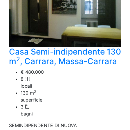
Casa Semi-indipendente 130
2
m
, Carrara, Massa-Carrara
€ 480.000
8
locali
2
130
m
superficie
3
bagni
SEMINDIPENDENTE DI NUOVA