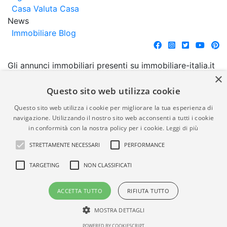
Casa
Valuta Casa
News
Immobiliare Blog
Gli annunci immobiliari presenti su immobiliare-italia.it
×
vengono pubblicati da agenzie immobiliari e
costruttori. La pubblicazione degli annunci non
Questo sito web utilizza cookie
comporta l'approvazione o l'avallo da parte di
Questo sito web utilizza i cookie per migliorare la tua esperienza di
immobiliare-italia.it nè implica alcuna forma di
navigazione. Utilizzando il nostro sito web acconsenti a tutti i cookie
garanzia da parte di quest'ultima. immobiliare-italia.it
in conformità con la nostra policy per i cookie.
Leggi di più
quindi non è responsabile della veridicità, della
STRETTAMENTE NECESSARI
PERFORMANCE
correttezza, della completezza, della normativa in
materia di privacy e/o di alcun altro aspetto dei
TARGETING
NON CLASSIFICATI
suddetti annunci.
ACCETTA TUTTO
RIFIUTA TUTTO
© Copyright 2007 - 2026
Powered by
Immobiliare-Italia.it - Part. IVA
Gestionale Immobiliare
MOSTRA DETTAGLI
00587600453
GestionaleRe.it
POWERED BY COOKIESCRIPT