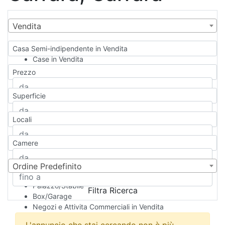
Vendita
Casa Semi-indipendente in Vendita
Case in Vendita
Qualsiasi
Prezzo
Appartamento
Casa indipendente
Superficie
Casa Semi-indipendente
Attico/Mansarda
Locali
Villa
Villetta a schiera
Camere
Rustico/Casale
Loft/Open space
Camera d'Albergo
Ordine Predefinito
Multiproprietà
Palazzo/Stabile
Filtra Ricerca
Box/Garage
Negozi e Attivita Commerciali in Vendita
Qualsiasi