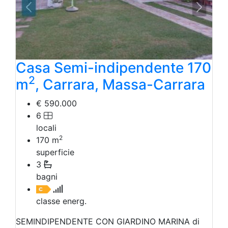
Casa Semi-indipendente 170
2
m
, Carrara, Massa-Carrara
€ 590.000
6
locali
2
170
m
superficie
3
bagni
classe energ.
SEMINDIPENDENTE CON GIARDINO MARINA di