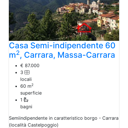
Casa Semi-indipendente 60
2
m
, Carrara, Massa-Carrara
€ 87.000
3
locali
2
60
m
superficie
1
bagni
Semiindipendente in caratteristico borgo - Carrara
(località Castelpoggio)