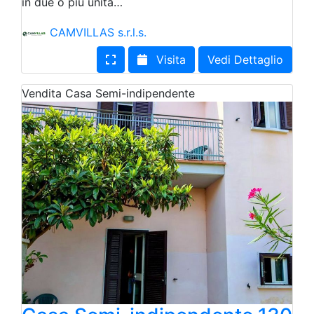
in due o più unità…
CAMVILLAS s.r.l.s.
Visita
Vedi Dettaglio
Vendita
Casa Semi-indipendente