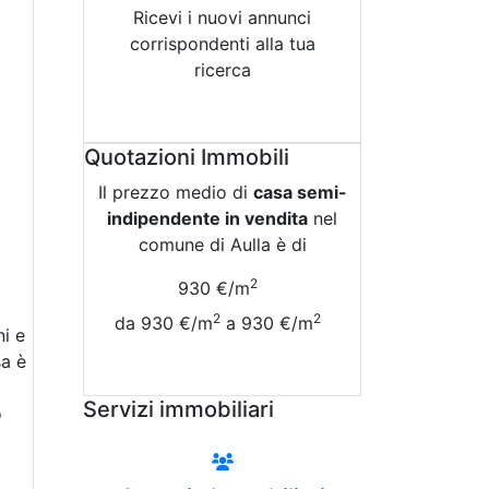
Ricevi i nuovi annunci
corrispondenti alla tua
ricerca
Attiva Email-Alert
Quotazioni Immobili
Il prezzo medio di
casa semi-
indipendente in vendita
nel
comune di Aulla è di
2
930 €/m
2
2
da 930 €/m
a 930 €/m
i e
sa è
Vedi Tutte le Quotazioni
Servizi immobiliari
o