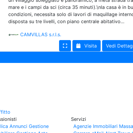
un villaggio soleggiato e panoramico, a metà strada tra 
mare e i campi da sci (circa 35 minuti).\nla casa è in b
condizioni, necessita solo di lavori di maquillage intern
disposta su tre livelli, con piano centrale abitativo…
CAMVILLAS s.r.l.s.
Visita
Vedi Dettag
sionisti
Servizi
lica Annunci
Gestione
Agenzie Immobiliari Massa