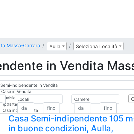
ita Massa-Carrara
Aulla
Seleziona Località
ndente in Vendita Mass
Semi-indipendente in Vendita
Case in Vendita
Qualsiasi
Locali
Camere
Appartamento
Casa indipendente
Casa Semi-indipendente 105 m
Casa Semi-indipendente
Attico/Mansarda
in buone condizioni, Aulla,
Villa