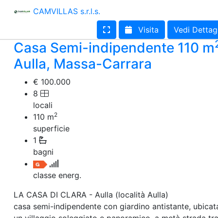
Terreno edificabile
CAMVILLAS s.r.l.s.
Terreno
Visita
Vedi Dettag
Casa Semi-indipendente 110 m
Aulla, Massa-Carrara
€ 100.000
8
locali
2
110
m
superficie
1
bagni
classe energ.
LA CASA DI CLARA - Aulla (località Aulla)
casa semi-indipendente con giardino antistante, ubicata