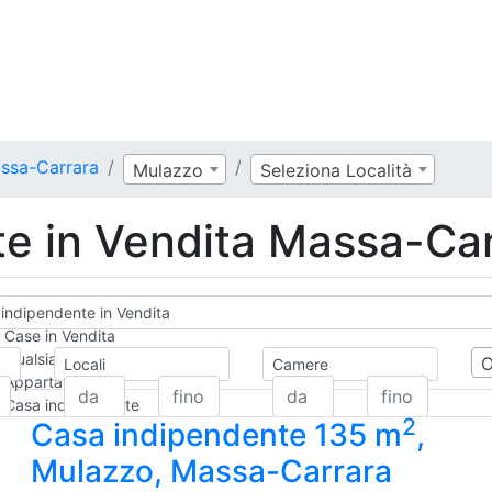
assa-Carrara
Mulazzo
Seleziona Località
e in Vendita Massa-Car
indipendente in Vendita
Case in Vendita
Qualsiasi
Locali
Camere
Appartamento
Casa indipendente
2
Casa indipendente 135 m
,
Casa Semi-indipendente
Attico/Mansarda
Mulazzo, Massa-Carrara
Villa