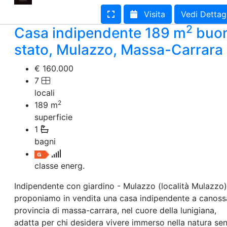
Terreno edificabile
Visita
Vedi Dettag
Terreno
2
Casa indipendente 189 m
buo
stato, Mulazzo, Massa-Carrara
€ 160.000
7
locali
2
189
m
superficie
1
bagni
classe energ.
Indipendente con giardino - Mulazzo (località Mulazzo)
proponiamo in vendita una casa indipendente a canossa
provincia di massa-carrara, nel cuore della lunigiana,
adatta per chi desidera vivere immerso nella natura se