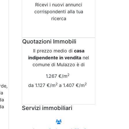
Ricevi i nuovi annunci
corrispondenti alla tua
ricerca
Attiva Email-Alert
Quotazioni Immobili
Il prezzo medio di
casa
indipendente in vendita
nel
comune di Mulazzo è di
2
1.267 €/m
2
2
da 1.127 €/m
a 1.407 €/m
rde,
la
Vedi Tutte le Quotazioni
da
da
Servizi immobiliari