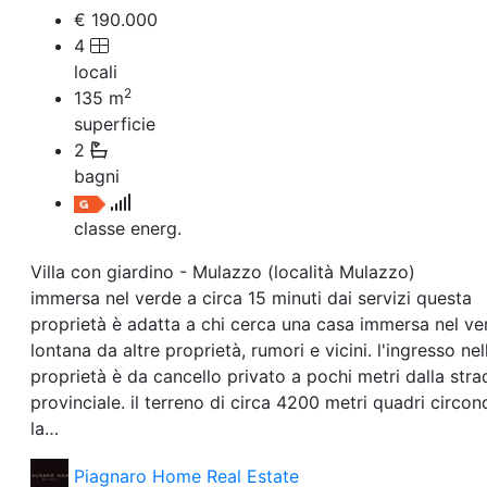
Villetta a schiera
€ 190.000
Rustico/Casale
4
Loft/Open space
locali
Camera d'Albergo
2
Multiproprietà
135
m
Palazzo/Stabile
superficie
Box/Garage
2
Negozi e Attivita Commerciali in Vendita
bagni
Qualsiasi
Attività/Licenza Commerciale
classe energ.
Azienda Agricola
Bar/Ristorante
Villa con giardino - Mulazzo (località Mulazzo)
Bed & Breakfast
immersa nel verde a circa 15 minuti dai servizi questa
Albergo
proprietà è adatta a chi cerca una casa immersa nel ve
Laboratorio Artigianale
Negozio/locale commerciale
lontana da altre proprietà, rumori e vicini. l'ingresso nel
Agriturismo
proprietà è da cancello privato a pochi metri dalla stra
Magazzini
provinciale. il terreno di circa 4200 metri quadri circon
Capannoni
la…
Uffici
Terreni in Vendita
Piagnaro Home Real Estate
Qualsiasi