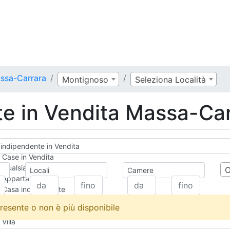
assa-Carrara
Montignoso
Seleziona Località
e in Vendita Massa-Car
indipendente in Vendita
Case in Vendita
Qualsiasi
Locali
Camere
Appartamento
Casa indipendente
Casa Semi-indipendente
resente o non è più disponibile
Attico/Mansarda
Villa