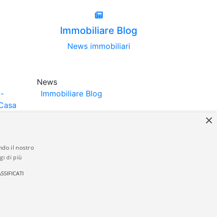
Immobiliare Blog
News immobiliari
News
-
Immobiliare Blog
Casa
×
ndo il nostro
gi di più
struttori. La pubblicazione degli annunci
SSIFICATI
anzia da parte di quest'ultima. immobiliare-
 in materia di privacy e/o di alcun altro