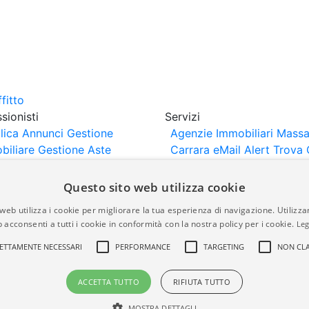
sionisti
Servizi
lica Annunci
Gestione
Agenzie Immobiliari Massa
biliare
Gestione Aste
Carrara
eMail Alert
Trova 
iliari
Portali Partner
Valuta Casa
rtazione
Importazione
Questo sito web utilizza cookie
nci da Sito Web
web utilizza i cookie per migliorare la tua esperienza di navigazione. Utilizza
 acconsenti a tutti i cookie in conformità con la nostra policy per i cookie.
Leg
are-italia.it vengono pubblicati da agenzie immobiliari e co
ETTAMENTE NECESSARI
PERFORMANCE
TARGETING
NON CLA
rte di immobiliare-italia.it nè implica alcuna forma di gar
idicità, della correttezza, della completezza, della normativa
ACCETTA TUTTO
RIFIUTA TUTTO
MOSTRA DETTAGLI