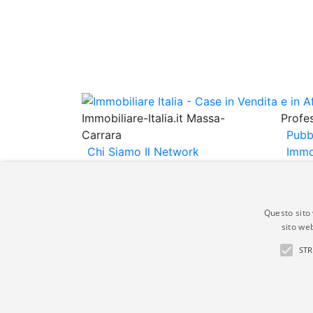
Immobiliare-Italia.it Massa-
Profes
Carrara
Pubb
Chi Siamo
Il Network
Immo
Immobiliare Italia
Informativa
Immob
Privacy
Informativa Cookie
Espo
Contatti
Annu
Questo sito 
sito web
Gli annunci immobiliari presenti su immobili
STR
non comporta l'approvazione o l'avallo da pa
italia.it quindi non è responsabile della ver
aspetto dei suddetti annunci.