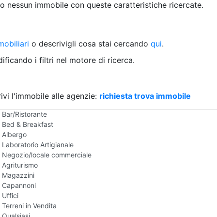
Villetta a schiera
 nessun immobile con queste caratteristiche ricercate.
Rustico/Casale
Loft/Open space
Camera d'Albergo
obiliari
Multiproprietà
o descrivigli cosa stai cercando
qui
.
Palazzo/Stabile
ficando i filtri nel motore di ricerca.
Box/Garage
Negozi e Attivita Commerciali in Vendita
Qualsiasi
Attività/Licenza Commerciale
ivi l'immobile alle agenzie:
richiesta trova immobile
Azienda Agricola
Bar/Ristorante
Bed & Breakfast
Albergo
Laboratorio Artigianale
Negozio/locale commerciale
Agriturismo
Magazzini
Capannoni
Uffici
Terreni in Vendita
Qualsiasi