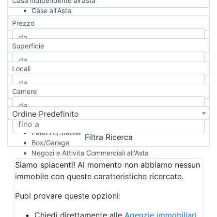
Casa indipendente all'asta
Case all'Asta
Qualsiasi
Prezzo
Appartamento
Casa indipendente
Superficie
Casa Semi-indipendente
Attico/Mansarda
Locali
Villa
Villetta a schiera
Camere
Rustico/Casale
Loft/Open space
Camera d'Albergo
Ordine Predefinito
Multiproprietà
Palazzo/Stabile
Filtra Ricerca
Box/Garage
Negozi e Attivita Commerciali all'Asta
Qualsiasi
Siamo spiacenti! Al momento non abbiamo nessun
Attività/Licenza Commerciale
immobile con queste caratteristiche ricercate.
Azienda Agricola
Bar/Ristorante
Puoi provare queste opzioni:
Bed & Breakfast
Albergo
Chiedi direttamente alle
Agenzie immobiliari