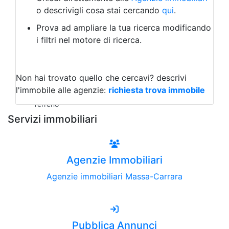
Laboratorio Artigianale
o descrivigli cosa stai cercando
qui
.
Negozio/locale commerciale
Prova ad ampliare la tua ricerca modificando
Agriturismo
i filtri nel motore di ricerca.
Magazzini
Capannoni
Uffici
Terreni all'Asta
Non hai trovato quello che cercavi?
descrivi
Qualsiasi
l'immobile alle agenzie:
richiesta trova immobile
Terreno edificabile
Terreno
Servizi immobiliari
Agenzie Immobiliari
Agenzie immobiliari Massa-Carrara
Pubblica Annunci