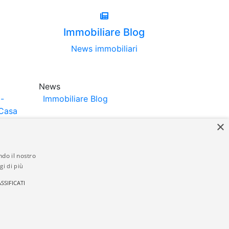
Immobiliare Blog
News immobiliari
News
-
Immobiliare Blog
Casa
×
ndo il nostro
gi di più
struttori. La pubblicazione degli annunci
SSIFICATI
anzia da parte di quest'ultima. immobiliare-
 in materia di privacy e/o di alcun altro