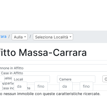
rara
Aulla
Seleziona Località
itto Massa-Carrara
none in Affitto
Case in Affitto
Qualsiasi
Locali
Camere
Appartamento
Casa indipendente
Casa Semi-indipendente
 nessun immobile con queste caratteristiche ricercate.
Attico/Mansarda
Villa