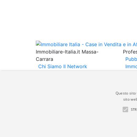
Immobiliare-Italia.it Massa-
Profes
Carrara
Pubb
Chi Siamo
Il Network
Immo
Immobiliare Italia
Informativa
Immob
Privacy
Informativa Cookie
Espo
Contatti
Annu
Questo sito 
sito web
Gli annunci immobiliari presenti su immobili
STR
non comporta l'approvazione o l'avallo da pa
italia.it quindi non è responsabile della ver
aspetto dei suddetti annunci.