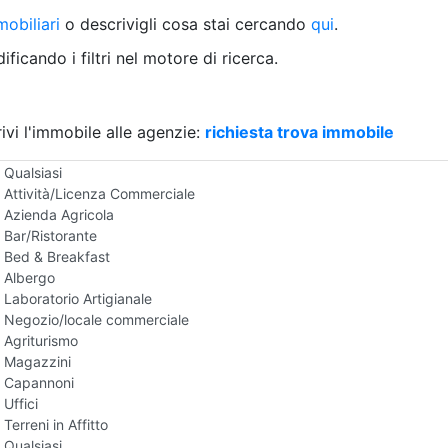
Villetta a schiera
obiliari
o descrivigli cosa stai cercando
qui
.
Rustico/Casale
Loft/Open space
ficando i filtri nel motore di ricerca.
Camera d'Albergo
Multiproprietà
Palazzo/Stabile
ivi l'immobile alle agenzie:
Box/Garage
richiesta trova immobile
Negozi e Attivita Commerciali in Affitto
Qualsiasi
Attività/Licenza Commerciale
Azienda Agricola
Bar/Ristorante
Bed & Breakfast
Albergo
Laboratorio Artigianale
Negozio/locale commerciale
Agriturismo
Magazzini
Capannoni
Uffici
Terreni in Affitto
Qualsiasi