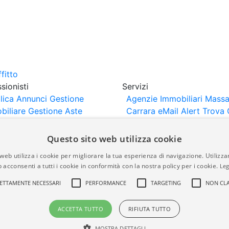
sionisti
Servizi
lica Annunci
Gestione
Agenzie Immobiliari Massa
biliare
Gestione Aste
Carrara
eMail Alert
Trova 
iliari
Portali Partner
Valuta Casa
rtazione
Importazione
Questo sito web utilizza cookie
nci da Sito Web
web utilizza i cookie per migliorare la tua esperienza di navigazione. Utilizza
 acconsenti a tutti i cookie in conformità con la nostra policy per i cookie.
Leg
are-italia.it vengono pubblicati da agenzie immobiliari e co
ETTAMENTE NECESSARI
PERFORMANCE
TARGETING
NON CLA
rte di immobiliare-italia.it nè implica alcuna forma di gar
idicità, della correttezza, della completezza, della normativa
ACCETTA TUTTO
RIFIUTA TUTTO
MOSTRA DETTAGLI