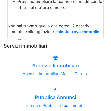
Prova ad ampliare la tua ricerca modificando
Agriturismo
i filtri nel motore di ricerca.
Magazzini
Capannoni
Uffici
Terreni all'Asta
Non hai trovato quello che cercavi?
descrivi
Qualsiasi
l'immobile alle agenzie:
richiesta trova immobile
Terreno edificabile
Terreno
Servizi immobiliari
Agenzie Immobiliari
Agenzie immobiliari Massa-Carrara
Pubblica Annunci
Iscriviti e Pubblica i tuoi immobili