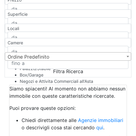
Appartamento
Casa indipendente
Superficie
Casa Semi-indipendente
Attico/Mansarda
Locali
Villa
Villetta a schiera
Camere
Rustico/Casale
Loft/Open space
Camera d'Albergo
Ordine Predefinito
Multiproprietà
Palazzo/Stabile
Filtra Ricerca
Box/Garage
Negozi e Attivita Commerciali all'Asta
Qualsiasi
Siamo spiacenti! Al momento non abbiamo nessun
Attività/Licenza Commerciale
immobile con queste caratteristiche ricercate.
Azienda Agricola
Bar/Ristorante
Puoi provare queste opzioni:
Bed & Breakfast
Albergo
Chiedi direttamente alle
Agenzie immobiliari
Laboratorio Artigianale
o descrivigli cosa stai cercando
qui
.
Negozio/locale commerciale